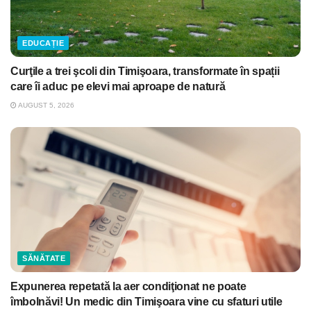
EDUCAȚIE
Curţile a trei şcoli din Timişoara, transformate în spații
care îi aduc pe elevi mai aproape de natură
AUGUST 5, 2026
SĂNĂTATE
Expunerea repetată la aer condiţionat ne poate
îmbolnăvi! Un medic din Timişoara vine cu sfaturi utile