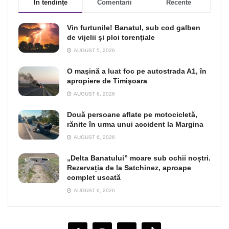
În tendințe
Comentarii
Recente
Vin furtunile! Banatul, sub cod galben
de vijelii şi ploi torenţiale
AUGUST 5, 2026
O maşină a luat foc pe autostrada A1, în
apropiere de Timişoara
AUGUST 6, 2026
Două persoane aflate pe motocicletă,
rănite în urma unui accident la Margina
AUGUST 6, 2026
„Delta Banatului” moare sub ochii noștri.
Rezervația de la Satchinez, aproape
complet uscată
AUGUST 6, 2026