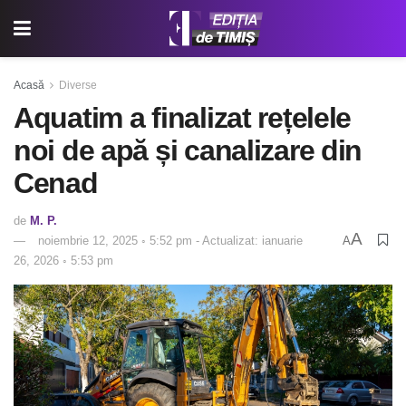
Acasă
Diverse
Aquatim a finalizat rețelele
noi de apă și canalizare din
Cenad
de
M. P.
A
noiembrie 12, 2025 ◦ 5:52 pm - Actualizat: ianuarie
A
26, 2026 ◦ 5:53 pm