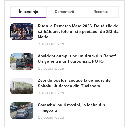
În tendințe
Comentarii
Recente
Ruga la Remetea Mare 2026. Două zile de
sărbătoare, folclor și spectacol de Sfânta
Maria
AUGUST 5, 2026
Accident cumplit pe un drum din Banat!
Un şofer a murit carbonizat FOTO
AUGUST 8, 2026
Zeci de posturi scoase la concurs de
Spitalul Județean din Timișoara
AUGUST 7, 2026
Carambol cu 4 mașini, la ieșire din
Timișoara
AUGUST 7, 2026