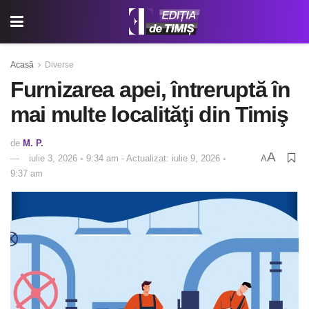
Acasă
Diverse
Furnizarea apei, întreruptă în
mai multe localităţi din Timiş
de
M. P.
A
iulie 3, 2026 ◦ 9:34 am - Actualizat: iulie 9, 2026 ◦
A
9:37 am