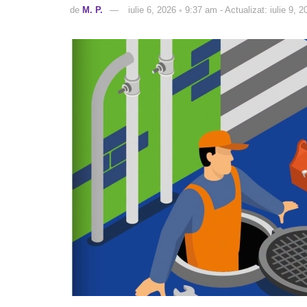
de
M. P.
iulie 6, 2026 ◦ 9:37 am - Actualizat: iulie 9, 