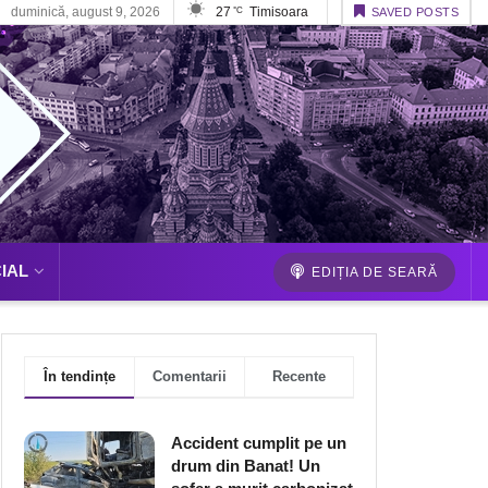
duminică, august 9, 2026
27
Timisoara
°C
SAVED POSTS
IAL
EDIȚIA DE SEARĂ
În tendințe
Comentarii
Recente
Accident cumplit pe un
drum din Banat! Un