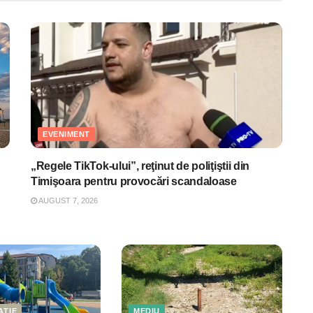
EVENIMENT
„Regele TikTok-ului”, reţinut de poliţiştii din
Timişoara pentru provocări scandaloase
AUGUST 7, 2026
AȚIE
MEDIU