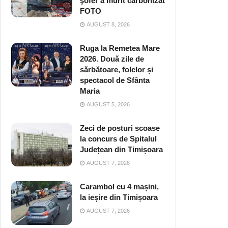
şofer a murit carbonizat
FOTO
AUGUST 8, 2026
Ruga la Remetea Mare
2026. Două zile de
sărbătoare, folclor și
spectacol de Sfânta
Maria
AUGUST 5, 2026
Zeci de posturi scoase
la concurs de Spitalul
Județean din Timișoara
AUGUST 7, 2026
Carambol cu 4 mașini,
la ieșire din Timișoara
AUGUST 7, 2026