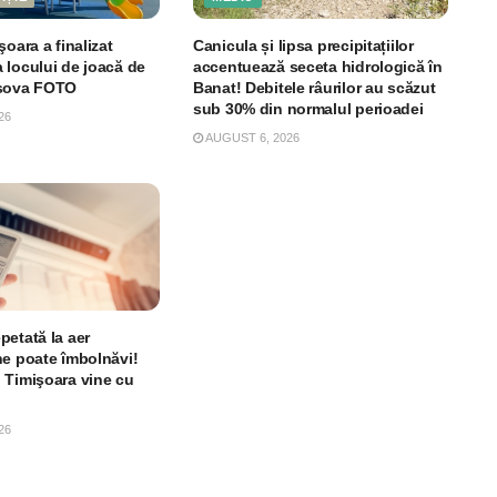
şoara a finalizat
Canicula și lipsa precipitațiilor
 locului de joacă de
accentuează seceta hidrologică în
rșova FOTO
Banat! Debitele râurilor au scăzut
sub 30% din normalul perioadei
26
AUGUST 6, 2026
petată la aer
ne poate îmbolnăvi!
 Timişoara vine cu
26