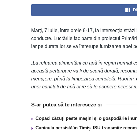
Di
Marți, 7 iulie, între orele 8-17, la intersecția st
conducte. Lucrările fac parte din proiectul Primări
iar pe durata lor se va întrerupe furnizarea apei p
„La reluarea alimentării cu apă în regim normal e
această perturbare va fi de scurtă durată, recoma
menajere, până la limpezirea completă. Rugăm, 
unor cantități de apă care să le acopere necesar
S-ar putea să te intereseze și
Copaci căzuți peste mașini și o gospodărie inun
Canicula persistă în Timiș. ISU transmite recom