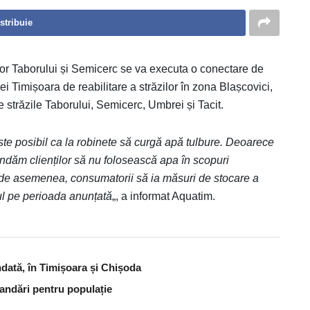
stribuie
răzilor Taborului și Semicerc se va executa o conectare de
ei Timișoara de reabilitare a străzilor în zona Blașcovici,
e străzile Taborului, Semicerc, Umbrei și Tacit.
ste posibil ca la robinete să curgă apă tulbure. Deoarece
ndăm clienților să nu folosească apa în scopuri
de asemenea, consumatorii să ia măsuri de stocare a
ul pe perioada anunțată
„, a informat Aquatim.
dată, în Timișoara și Chișoda
andări pentru populație