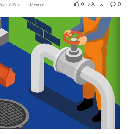
A
0
0
2026 ◦ 9:39 am
in
Diverse
A