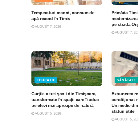
Temperaturi record, consum de
Primăria Timi
apă record în Timiș
modernizarea
pe strada O
AUGUST 7, 2026
AUGUST 7, 20
EDUCAȚIE
SĂNĂTATE
Curţile a trei şcoli din Timişoara,
Expunerea re
transformate în spații care îi aduc
condiţionat 
pe elevi mai aproape de natură
Un medic din
sfaturi utile
AUGUST 5, 2026
AUGUST 5, 20