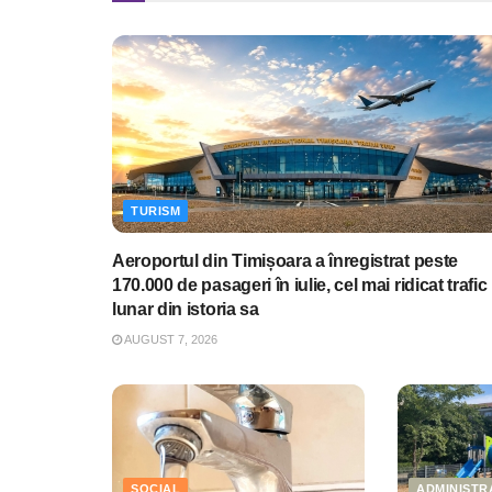
TURISM
Aeroportul din Timișoara a înregistrat peste
170.000 de pasageri în iulie, cel mai ridicat trafic
lunar din istoria sa
AUGUST 7, 2026
SOCIAL
ADMINISTR