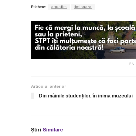
Etichete:
aquatim
timisoara
PU
Articolul anterior
Din mâinile studenților, în inima muzeului
Știri
Similare