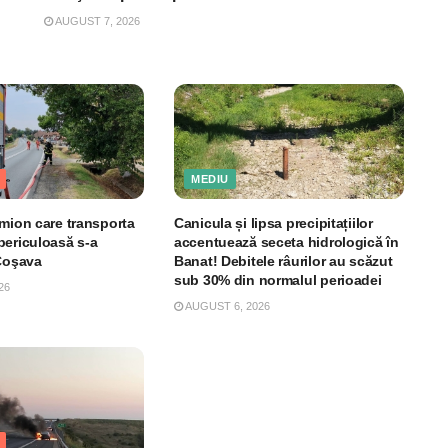
AUGUST 7, 2026
MEDIU
amion care transporta
Canicula și lipsa precipitațiilor
periculoasă s-a
accentuează seceta hidrologică în
 Coşava
Banat! Debitele râurilor au scăzut
sub 30% din normalul perioadei
26
AUGUST 6, 2026