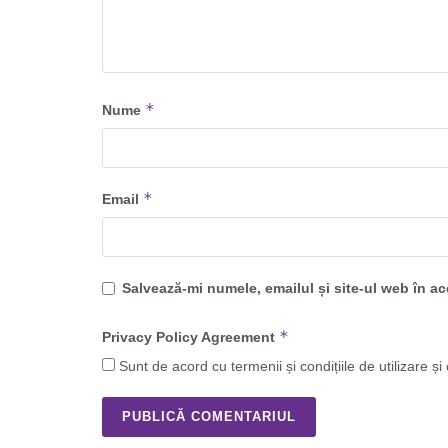
*
Nume
*
Email
Salvează-mi numele, emailul și site-ul web în a
*
Privacy Policy Agreement
Sunt de acord cu termenii și condițiile de utilizare și