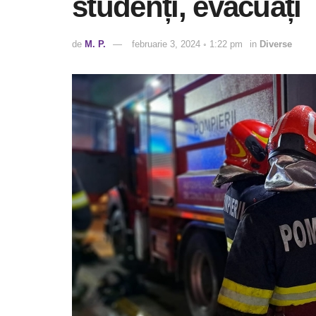
studenți, evacuați
de
M. P.
februarie 3, 2024 ◦ 1:22 pm
in
Diverse