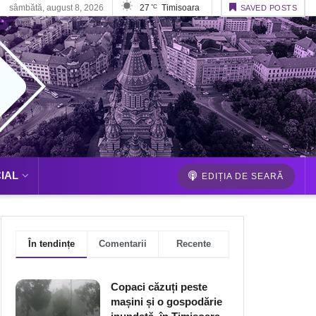
sâmbătă, august 8, 2026
27
Timisoara
°C
SAVED POSTS
IAL
EDIȚIA DE SEARĂ
În tendințe
Comentarii
Recente
Copaci căzuți peste
mașini și o gospodărie