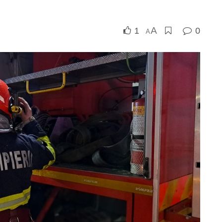
A
1
0
A