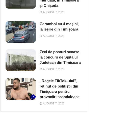
inundată, în Timișoara
și Chișoda
AUGUST 7, 2026
Carambol cu 4 mașini,
la ieșire din Timișoara
AUGUST 7, 2026
Zeci de posturi scoase
la concurs de Spitalul
Județean din Timișoara
AUGUST 7, 2026
„Regele TikTok-ului”,
reţinut de poliţiştii din
Timişoara pentru
provocări scandaloase
AUGUST 7, 2026