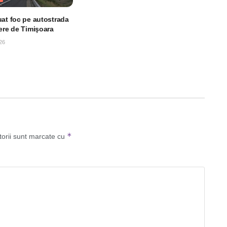
uat foc pe autostrada
iere de Timişoara
26
*
torii sunt marcate cu