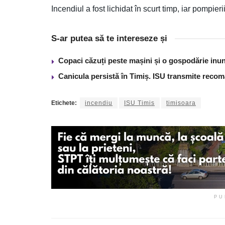
Incendiul a fost lichidat în scurt timp, iar pompier
S-ar putea să te intereseze și
Copaci căzuți peste mașini și o gospodărie inun
Canicula persistă în Timiș. ISU transmite recom
Etichete:
incendiu
ISU Timis
timisoara
PU