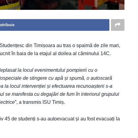
stribuie
 Studențesc din Timișoara au tras o spaimă de zile mari,
cnit în baia de la etajul al doilea al căminului 14C.
deplasat la locul evenimentului pompierii cu o
tospeciale de stingere cu apă și spumă, o autoscară
 locul intervenției și efectuarea recunoașterii s-a
ul se manifesta cu degajări de fum în interiorul grupului
lectrice
”, a transmis ISU Timiș.
tiv 45 de studenți s-au autoevacuat și au fost evacuați la