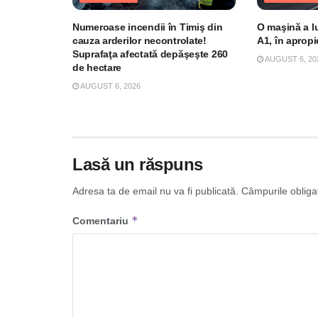
Numeroase incendii în Timiş din
O maşină a l
cauza arderilor necontrolate!
A1, în aprop
Suprafaţa afectată depăşeşte 260
AUGUST 6, 20
de hectare
AUGUST 6, 2026
Lasă un răspuns
Adresa ta de email nu va fi publicată.
Câmpurile obliga
*
Comentariu