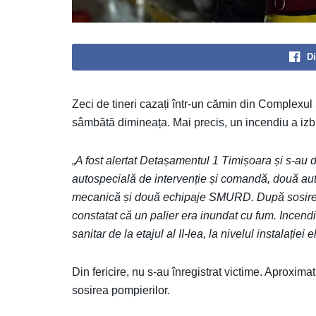
Di
Zeci de tineri cazați într-un cămin din Complexul
sâmbătă dimineața. Mai precis, un incendiu a izbu
„
A fost alertat Detașamentul 1 Timișoara și s-au 
autospecială de intervenție și comandă, două au
mecanică și două echipaje SMURD. După sosirea la
constatat că un palier era inundat cu fum. Incendi
sanitar de la etajul al II-lea, la nivelul instalației e
Din fericire, nu s-au înregistrat victime. Aproxima
sosirea pompierilor.