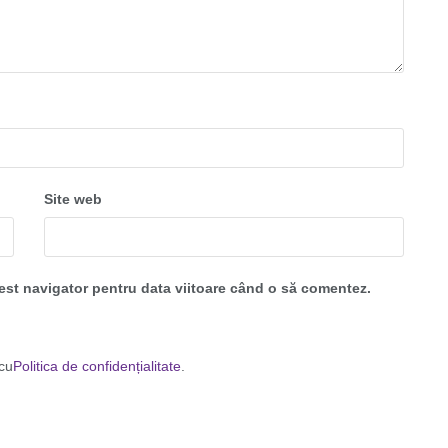
Site web
cest navigator pentru data viitoare când o să comentez.
 cu
Politica de confidențialitate
.