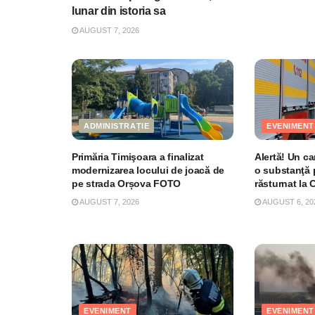
lunar din istoria sa
AUGUST 7, 2026
ADMINISTRAȚIE
EVENIMENT
Primăria Timişoara a finalizat
Alertă! Un c
modernizarea locului de joacă de
o substanţă 
pe strada Orșova FOTO
răsturnat la
AUGUST 7, 2026
AUGUST 6, 20
EVENIMENT
EVENIMENT