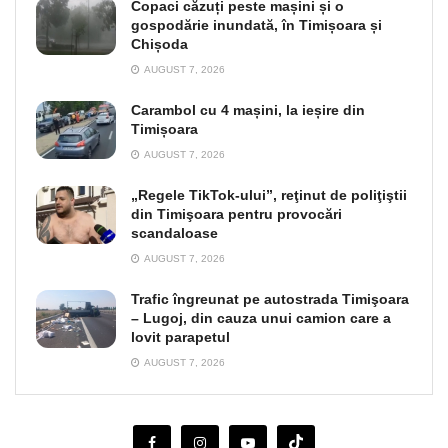
Copaci căzuți peste mașini și o
gospodărie inundată, în Timișoara și
Chișoda
AUGUST 7, 2026
Carambol cu 4 mașini, la ieșire din
Timișoara
AUGUST 7, 2026
„Regele TikTok-ului”, reţinut de poliţiştii
din Timişoara pentru provocări
scandaloase
AUGUST 7, 2026
Trafic îngreunat pe autostrada Timişoara
– Lugoj, din cauza unui camion care a
lovit parapetul
AUGUST 7, 2026