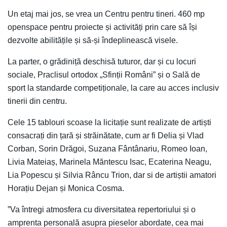
Un etaj mai jos, se vrea un Centru pentru tineri. 460 mp
openspace pentru proiecte și activități prin care să își
dezvolte abilitățile și să-și îndeplinească visele.
La parter, o grădiniță deschisă tuturor, dar și cu locuri
sociale, Praclisul ortodox „Sfinții Români” și o Sală de
sport la standarde competiționale, la care au acces inclusiv
tinerii din centru.
Cele 15 tablouri scoase la licitație sunt realizate de artiști
consacrați din țară și străinătate, cum ar fi Delia și Vlad
Corban, Sorin Drăgoi, Suzana Fântânariu, Romeo Ioan,
Livia Mateiaș, Marinela Măntescu Isac, Ecaterina Neagu,
Lia Popescu și Silvia Râncu Trion, dar si de artiștii amatori
Horațiu Dejan și Monica Cosma.
”Va întregi atmosfera cu diversitatea repertoriului și o
amprenta personală asupra pieselor abordate, cea mai