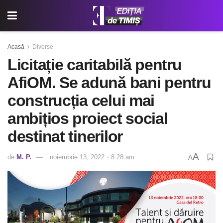
Acasă
Diverse
Licitație caritabilă pentru
AfiOM. Se adună bani pentru
construcția celui mai
ambițios proiect social
destinat tinerilor
A
de
M. P.
noiembrie 13, 2022 ◦ 8:28 am
A