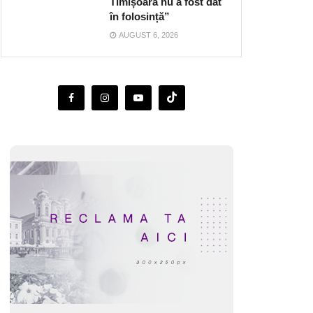
Timișoara nu a fost dat
în folosință”
AUGUST 6, 2026