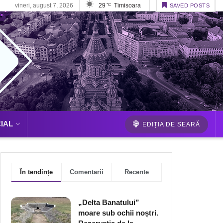
vineri, august 7, 2026
29
Timisoara
°C
SAVED POSTS
IAL
EDIȚIA DE SEARĂ
În tendințe
Comentarii
Recente
„Delta Banatului”
moare sub ochii noștri.