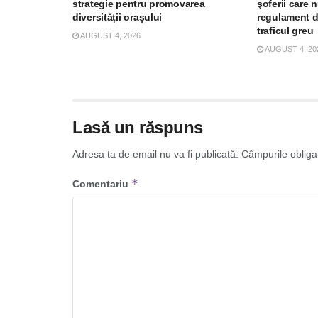
strategie pentru promovarea
şoferii care 
diversității orașului
regulament d
traficul greu
AUGUST 4, 2026
AUGUST 4, 20
Lasă un răspuns
Adresa ta de email nu va fi publicată.
Câmpurile obliga
*
Comentariu