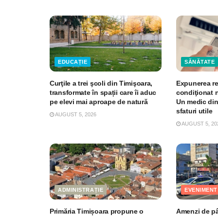
EDUCAȚIE
SĂNĂTATE
Curţile a trei şcoli din Timişoara,
Expunerea re
transformate în spații care îi aduc
condiţionat 
pe elevi mai aproape de natură
Un medic din
sfaturi utile
AUGUST 5, 2026
AUGUST 5, 20
ADMINISTRAȚIE
EVENIMENT
Primăria Timișoara propune o
Amenzi de pân