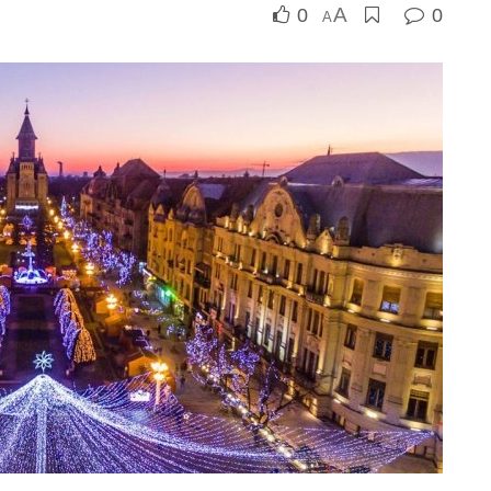
A
0
0
A