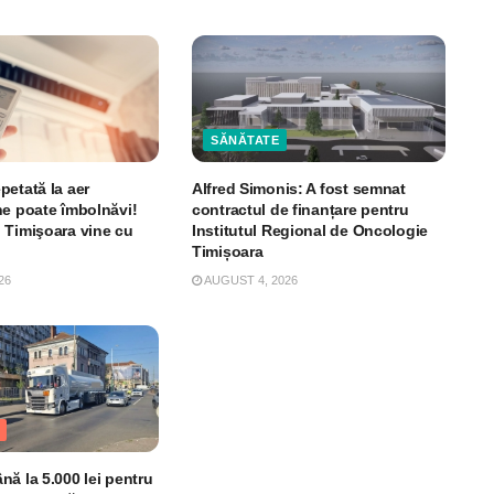
SĂNĂTATE
petată la aer
Alfred Simonis: A fost semnat
ne poate îmbolnăvi!
contractul de finanțare pentru
 Timişoara vine cu
Institutul Regional de Oncologie
Timișoara
26
AUGUST 4, 2026
ă la 5.000 lei pentru