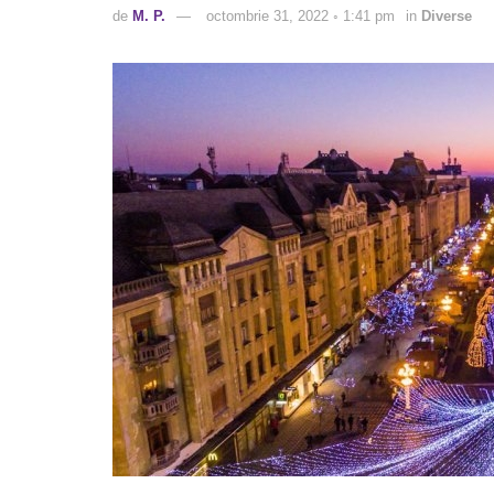
de
M. P.
octombrie 31, 2022 ◦ 1:41 pm
in
Diverse