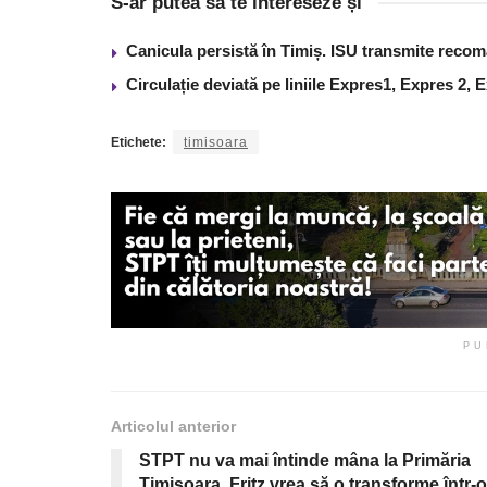
S-ar putea să te intereseze și
Canicula persistă în Timiș. ISU transmite recom
Circulație deviată pe liniile Expres1, Expres 2, 
Etichete:
timisoara
PU
Articolul anterior
STPT nu va mai întinde mâna la Primăria
Timișoara. Fritz vrea să o transforme într-o