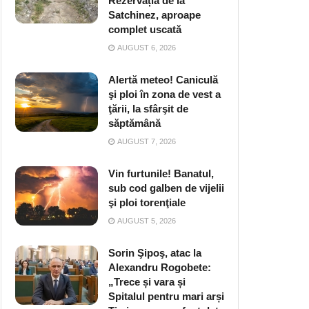
Rezervația de la
Satchinez, aproape
complet uscată
AUGUST 6, 2026
Alertă meteo! Caniculă
şi ploi în zona de vest a
ţării, la sfârşit de
săptămână
AUGUST 7, 2026
Vin furtunile! Banatul,
sub cod galben de vijelii
şi ploi torenţiale
AUGUST 5, 2026
Sorin Şipoş, atac la
Alexandru Rogobete:
„Trece și vara și
Spitalul pentru mari arși