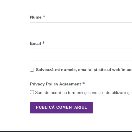
*
Nume
*
Email
Salvează-mi numele, emailul și site-ul web în a
*
Privacy Policy Agreement
Sunt de acord cu termenii și condițiile de utilizare și