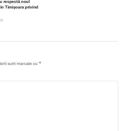
nu respectă noul
in Timişoara privind
26
*
torii sunt marcate cu