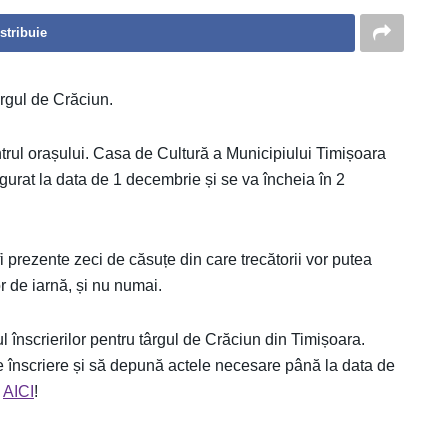
stribuie
ârgul de Crăciun.
trul orașului. Casa de Cultură a Municipiului Timișoara
gurat la data de 1 decembrie și se va încheia în 2
 fi prezente zeci de căsuțe din care trecătorii vor putea
r de iarnă, și nu numai.
 înscrierilor pentru târgul de Crăciun din Timișoara.
 înscriere și să depună actele necesare până la data de
e
AICI
!