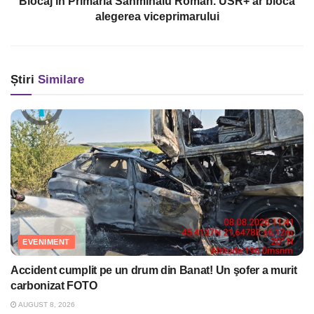
Blocaj în Primăria Sânmihaiu Român. USR+ ar bloca
alegerea viceprimarului
Știri
Similare
EVENIMENT
Accident cumplit pe un drum din Banat! Un şofer a murit
carbonizat FOTO
AUGUST 8, 2026