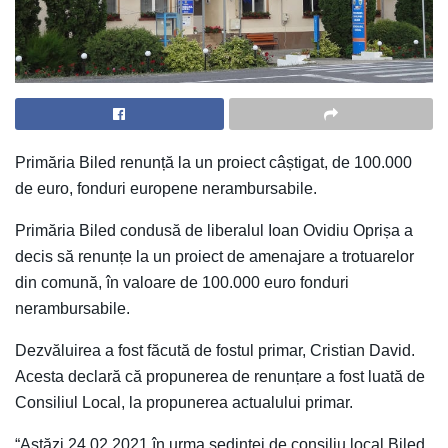
Primăria Biled renunță la un proiect câștigat, de 100.000
de euro, fonduri europene nerambursabile.
Primăria Biled condusă de liberalul Ioan Ovidiu Oprișa a
decis să renunțe la un proiect de amenajare a trotuarelor
din comună, în valoare de 100.000 euro fonduri
nerambursabile.
Dezvăluirea a fost făcută de fostul primar, Cristian David.
Acesta declară că propunerea de renunțare a fost luată de
Consiliul Local, la propunerea actualului primar.
“Astăzi 24.02.2021 în urma ședinței de consiliu local Biled