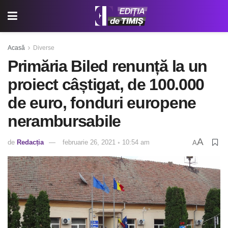
Acasă
Diverse
Primăria Biled renunță la un
proiect câștigat, de 100.000
de euro, fonduri europene
nerambursabile
A
de
Redacția
februarie 26, 2021 ◦ 10:54 am
A