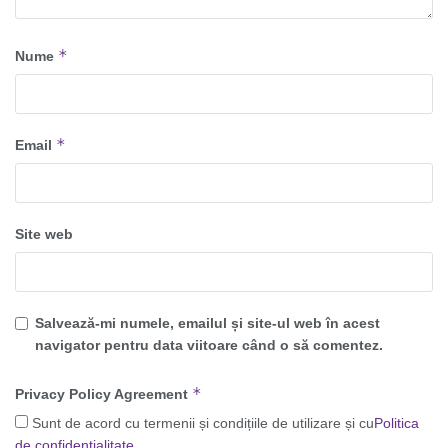
*
Nume
*
Email
Site web
Salvează-mi numele, emailul și site-ul web în acest
navigator pentru data viitoare când o să comentez.
*
Privacy Policy Agreement
Sunt de acord cu termenii și condițiile de utilizare și cu
Politica
de confidențialitate
.