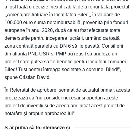
a fost luată o decizie inexplicabilă de a renunța la proiectul
,,Amenajare trotuare în localitatea Biled,, în valoare de
100.000 euro sumă nerambursabilă, provenită prin fonduri
europene în anul 2020, după ce au fost efectuate toate
demersurile pentru începerea lucrării, urmând ca toată
zona centrală paralela cu DN 6 să fie pavată. Consilierii
din alianța PNL-USR și PMP au reușit sa anuleze un
proiect care putea să fie benefic pentru locuitorii comunei
Biled! Trist pentru întreaga societate a comunei Biled!”,
spune Cristian David.
În Referatul de aprobare, semnat de actualul primar, acesta
precizează că “nu consider necesar și oportun aceste
proiect de invertiții și de aceea am inițiat acest proiect de
hotărâre și propun aprobarea lui”.
S-ar putea să te intereseze și