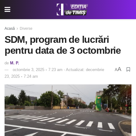
Acasă
Diverse
SDM, program de lucrări
pentru data de 3 octombrie
de
M. P.
A
octombrie 3, 2025 ◦ 7:23 am - Actualizat: decembrie
A
23, 2025 ◦ 7:24 am