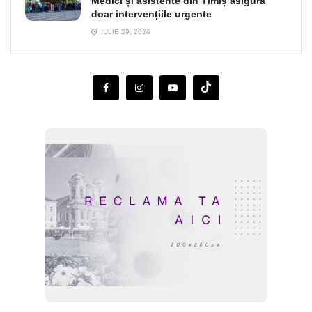
Medici și asistente din Timiș asigură
doar intervențiile urgente
IULIE 29, 2026