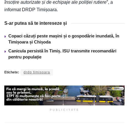
însoțire autorizate și de echipaje ale poliției rutiere
”, a
informat DRDP Timișoara.
S-ar putea să te intereseze și
Copaci căzuți peste mașini și o gospodărie inundată, în
Timișoara și Chișoda
Canicula persistă în Timiș. ISU transmite recomandări
pentru populație
Etichete:
drdp timisoara
PUBLICITATE