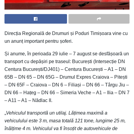
Direcția Regională de Drumuri și Poduri Timișoara vine cu
un anunț important pentru șoferi.
Și anume, în perioada 29 iulie – 7 august se desfășoară un
transport cu depășiri pe traseul: București (Intersecție DN
Centura București/DJ401) – Centura București – A1 – DN
65B – DN 65 – DN 65G – Drumul Expres Craiova – Pitești
– DN 65F – Craiova – DN 6 – Filiași – DN 66 – Târgu Jiu –
DN 66 – Hațeg – DN 66 – Simeria Veche – A1 – Ilia – DN 7
– A11 – A1 – Nădlac II.
„
Vehiculul transportă un utilaj. Lățimea maximă a
vehiculului este 3 m, masa totală 121 tone, lungime 25 m,
înălțime 4 m. Vehiculul va fi însoțit de autovehicule de