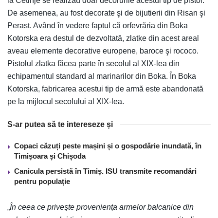
la Cetinje se realizau doar decorurile acestui tip de pistol.
De asemenea, au fost decorate şi de bijutierii din Risan şi
Perast. Având în vedere faptul că orfevrăria din Boka
Kotorska era destul de dezvoltată, zlatke din acest areal
aveau elemente decorative europene, baroce şi rococo.
Pistolul zlatka făcea parte în secolul al XIX-lea din
echipamentul standard al marinarilor din Boka. În Boka
Kotorska, fabricarea acestui tip de armă este abandonată
pe la mijlocul secolului al XIX-lea.
S-ar putea să te intereseze și
Copaci căzuți peste mașini și o gospodărie inundată, în
Timișoara și Chișoda
Canicula persistă în Timiș. ISU transmite recomandări
pentru populație
„
În ceea ce priveşte provenienţa armelor balcanice din