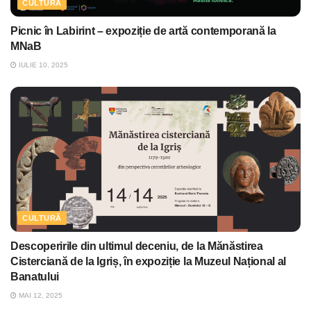
CULTURĂ
Picnic în Labirint – expoziție de artă contemporană la
MNaB
IULIE 10, 2025
CULTURĂ
Descoperirile din ultimul deceniu, de la Mănăstirea
Cisterciană de la Igriș, în expoziție la Muzeul Național al
Banatului
MAI 12, 2025