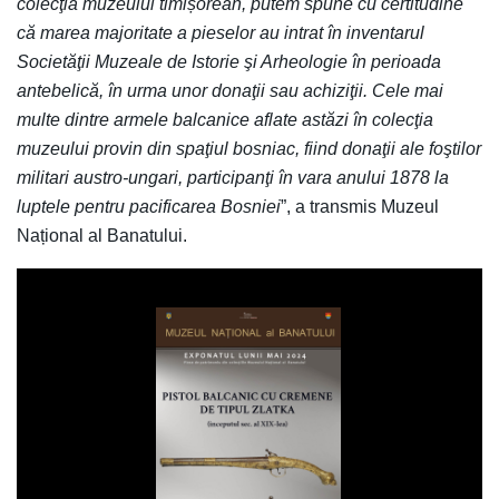
colecţia muzeului timișorean, putem spune cu certitudine
că marea majoritate a pieselor au intrat în inventarul
Societăţii Muzeale de Istorie şi Arheologie în perioada
antebelică, în urma unor donaţii sau achiziţii. Cele mai
multe dintre armele balcanice aflate astăzi în colecţia
muzeului provin din spaţiul bosniac, fiind donaţii ale foştilor
militari austro-ungari, participanţi în vara anului 1878 la
luptele pentru pacificarea Bosniei
”, a transmis Muzeul
Național al Banatului.