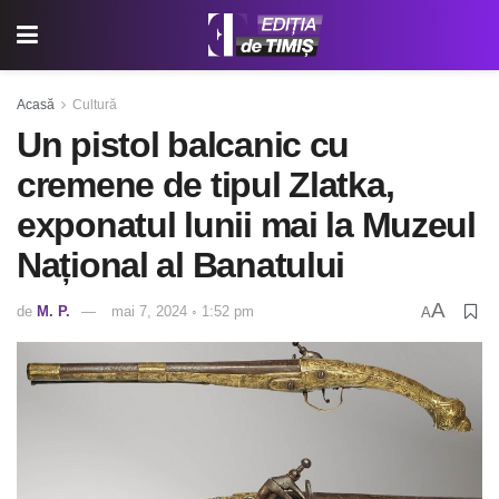
Acasă
Cultură
Un pistol balcanic cu
cremene de tipul Zlatka,
exponatul lunii mai la Muzeul
Național al Banatului
A
de
M. P.
mai 7, 2024 ◦ 1:52 pm
A