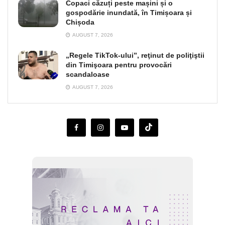
Copaci căzuți peste mașini și o
gospodărie inundată, în Timișoara și
Chișoda
AUGUST 7, 2026
„Regele TikTok-ului”, reţinut de poliţiştii
din Timişoara pentru provocări
scandaloase
AUGUST 7, 2026