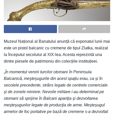
Muzeul Național al Banatului anunță că exponatul lunii mai
este un pistol balcanic cu cremene de tipul Zlatka, realizat
la începutul secolului al XIX-lea. Acesta reprezintă una
dintre piesele de patrimoniu din colecțiile instituțieei.
„
În momentul venirii turcilor otomani în Peninsula
Balcanică, meşteşugurile din acest spaţiu erau, ca şi în
secolele precedente, strâns legate de centrele comerciale
şi de zonele miniere. Nevoile militare i-au determinat pe
otomani să sprijine în Balcani apariţia şi dezvoltarea
meşteşugurilor legate de producţia de arme. Meşteşugul
armelor de foc portative pe bază de cremene s-a dezvoltat