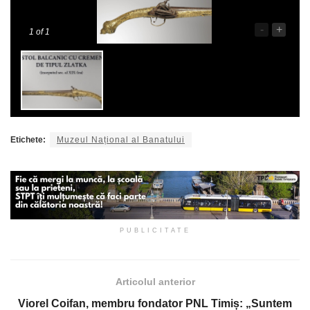
-
+
1
of 1
Etichete:
Muzeul Național al Banatului
PUBLICITATE
Articolul anterior
Viorel Coifan, membru fondator PNL Timiș: „Suntem