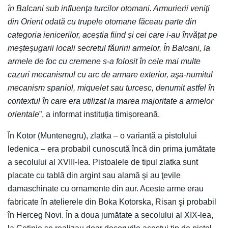
în Balcani sub influenţa turcilor otomani. Armurierii veniţi
din Orient odată cu trupele otomane făceau parte din
categoria ienicerilor, aceştia fiind şi cei care i-au învăţat pe
meşteşugarii locali secretul făuririi armelor. În Balcani, la
armele de foc cu cremene s-a folosit în cele mai multe
cazuri mecanismul cu arc de armare exterior, aşa-numitul
mecanism spaniol, miquelet sau turcesc, denumit astfel în
contextul în care era utilizat la marea majoritate a armelor
orientale
”, a informat instituția timișoreană.
În Kotor (Muntenegru), zlatka – o variantă a pistolului
ledenica – era probabil cunoscută încă din prima jumătate
a secolului al XVIII-lea. Pistoalele de tipul zlatka sunt
placate cu tablă din argint sau alamă şi au ţevile
damaschinate cu ornamente din aur. Aceste arme erau
fabricate în atelierele din Boka Kotorska, Risan şi probabil
în Herceg Novi. În a doua jumătate a secolului al XIX-lea,