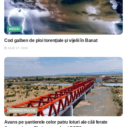
MEDIU
Cod galben de ploi torenţiale şi vijelii în Banat
IULIE 27, 2026
ADMINISTRAȚIE
Avans pe şantierele celor patru loturi ale căii ferate