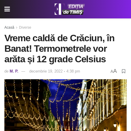
Acasă
Diverse
Vreme caldă de Crăciun, în
Banat! Termometrele vor
arăta și 12 grade Celsius
A
de
M. P.
decembrie 19, 2022 ◦ 4:38 pm
A