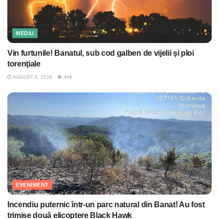
MEDIU
Vin furtunile! Banatul, sub cod galben de vijelii şi ploi
torenţiale
AUGUST 5, 2026
448
EVENIMENT
Incendiu puternic într-un parc natural din Banat! Au fost
trimise două elicoptere Black Hawk