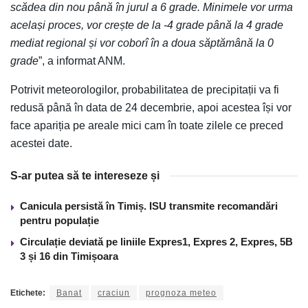
scădea din nou până în jurul a 6 grade. Minimele vor urma
același proces, vor crește de la -4 grade până la 4 grade
mediat regional și vor coborî în a doua săptămână la 0
grade
”, a informat ANM.
Potrivit meteorologilor, probabilitatea de precipitații va fi
redusă până în data de 24 decembrie, apoi acestea își vor
face apariția pe areale mici cam în toate zilele ce preced
acestei date.
S-ar putea să te intereseze și
Canicula persistă în Timiș. ISU transmite recomandări
pentru populație
Circulație deviată pe liniile Expres1, Expres 2, Expres, 5B
3 și 16 din Timișoara
Etichete:
Banat
craciun
prognoza meteo