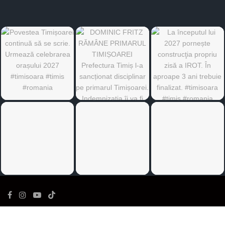
©
Ediția de Timiș
- Toate drepturile rezervate