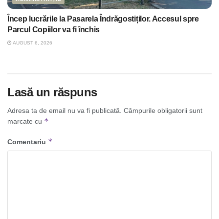
Încep lucrările la Pasarela Îndrăgostiților. Accesul spre
Parcul Copiilor va fi închis
AUGUST 6, 2026
Lasă un răspuns
Adresa ta de email nu va fi publicată.
Câmpurile obligatorii sunt
*
marcate cu
*
Comentariu