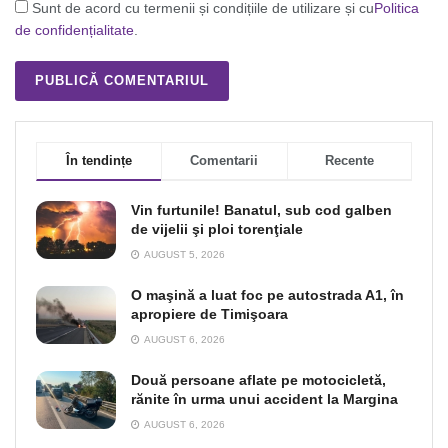
Sunt de acord cu termenii și condițiile de utilizare și cu
Politica
de confidențialitate
.
În tendințe
Comentarii
Recente
Vin furtunile! Banatul, sub cod galben
de vijelii şi ploi torenţiale
AUGUST 5, 2026
O maşină a luat foc pe autostrada A1, în
apropiere de Timişoara
AUGUST 6, 2026
Două persoane aflate pe motocicletă,
rănite în urma unui accident la Margina
AUGUST 6, 2026