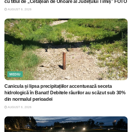
cu titlul de „Cetățean de Onoare al Județului Timiș” FOTO
AUGUST 6, 2026
MEDIU
Canicula și lipsa precipitațiilor accentuează seceta
hidrologică în Banat! Debitele râurilor au scăzut sub 30%
din normalul perioadei
AUGUST 6, 2026