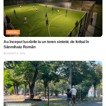
SOCIAL
Au început lucrările la un teren sintetic de fotbal în
Sânmihaiu Român
AUGUST 6, 2026
ADMINISTRAȚIE