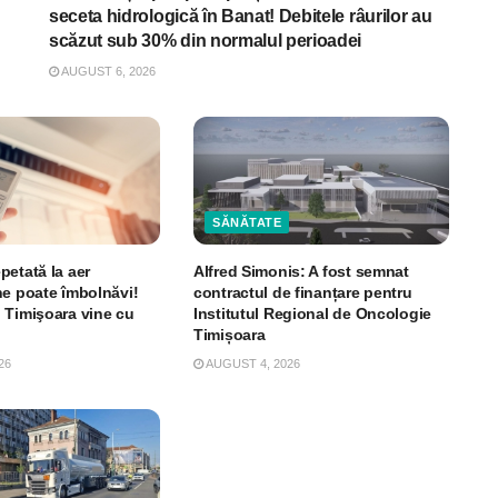
seceta hidrologică în Banat! Debitele râurilor au
scăzut sub 30% din normalul perioadei
AUGUST 6, 2026
SĂNĂTATE
petată la aer
Alfred Simonis: A fost semnat
ne poate îmbolnăvi!
contractul de finanțare pentru
 Timişoara vine cu
Institutul Regional de Oncologie
Timișoara
26
AUGUST 4, 2026