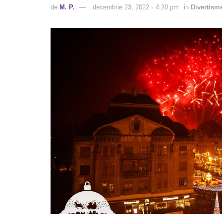
de
M. P.
decembrie 23, 2022 ◦ 4:20 pm
in
Divertism