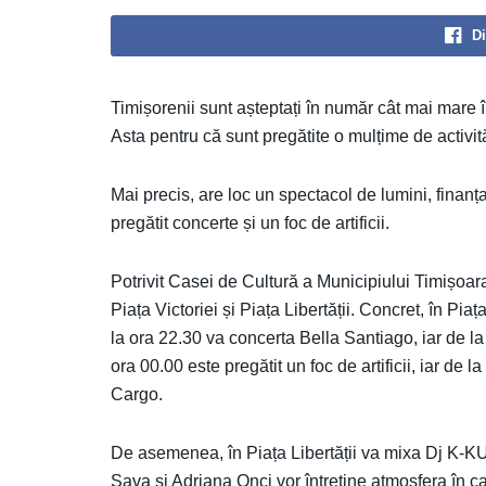
Di
Timișorenii sunt așteptați în număr cât mai mare 
Asta pentru că sunt pregătite o mulțime de activită
M
ai precis, are loc un spectacol de lumini, finan
pregătit concerte și un foc de artificii.
Potrivit Casei de Cultură a Municipiului Timișoar
Piața Victoriei și Piața Libertății. Concret, în Pia
la ora 22.30 va concerta Bella Santiago, iar de l
ora 00.00 este pregătit un foc de artificii, iar de 
Cargo.
De asemenea, în Piața Libertății va mixa Dj K-KU,
Sava și Adriana Onci vor întreține atmosfera în cad