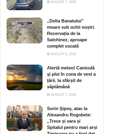
AUGUST 7, 2026
„Delta Banatului”
moare sub ochii noștri.
Rezervația de la
Satchinez, aproape
complet uscată
AUGUST 6, 2026
Alertă meteo! Caniculă
şi ploi în zona de vest a
ţării, la sfârşit de
săptămână
AUGUST 7, 2026
Sorin Şipoş, atac la
Alexandru Rogobete:
„Trece și vara și
Spitalul pentru mari arși
Timișoara nu a fost dat