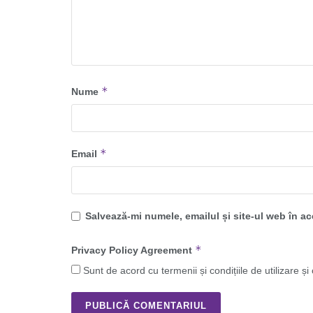
*
Nume
*
Email
Salvează-mi numele, emailul și site-ul web în a
*
Privacy Policy Agreement
Sunt de acord cu termenii și condițiile de utilizare și