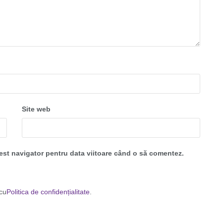
Site web
cest navigator pentru data viitoare când o să comentez.
 cu
Politica de confidențialitate
.