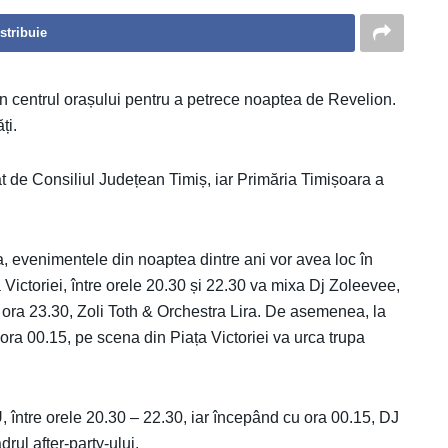
stribuie
în centrul orașului pentru a petrece noaptea de Revelion.
ți.
țat de Consiliul Județean Timiș, iar Primăria Timișoara a
a, evenimentele din noaptea dintre ani vor avea loc în
ța Victoriei, între orele 20.30 și 22.30 va mixa Dj Zoleevee,
a ora 23.30, Zoli Toth & Orchestra Lira. De asemenea, la
la ora 00.15, pe scena din Piața Victoriei va urca trupa
 între orele 20.30 – 22.30, iar începând cu ora 00.15, DJ
rul after-party-ului.