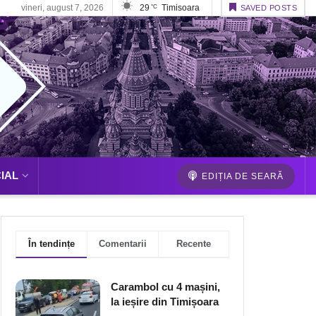
vineri, august 7, 2026
29
Timisoara
°C
SAVED POSTS
IAL
EDIȚIA DE SEARĂ
În tendințe
Comentarii
Recente
Carambol cu 4 mașini,
la ieșire din Timișoara