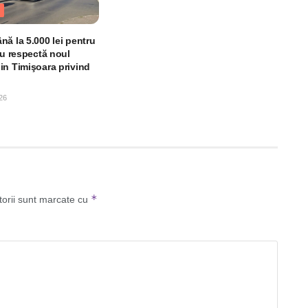
ă la 5.000 lei pentru
nu respectă noul
in Timişoara privind
26
*
torii sunt marcate cu