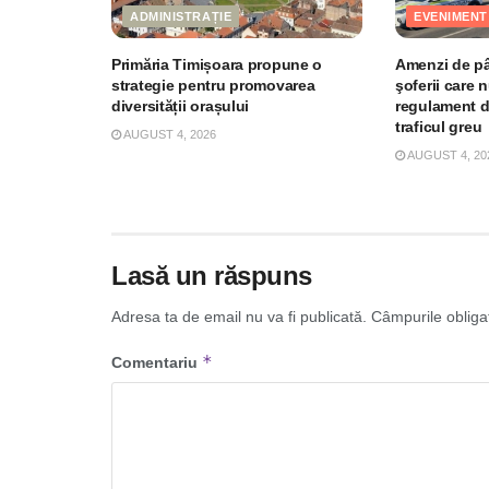
ADMINISTRAȚIE
EVENIMENT
Primăria Timișoara propune o
Amenzi de pân
strategie pentru promovarea
şoferii care 
diversității orașului
regulament d
traficul greu
AUGUST 4, 2026
AUGUST 4, 20
Lasă un răspuns
Adresa ta de email nu va fi publicată.
Câmpurile obliga
*
Comentariu