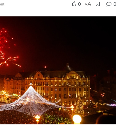
A
0
0
ent
A