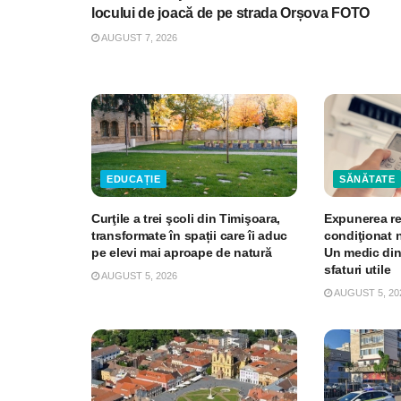
locului de joacă de pe strada Orșova FOTO
AUGUST 7, 2026
EDUCAȚIE
SĂNĂTATE
Curţile a trei şcoli din Timişoara,
Expunerea re
transformate în spații care îi aduc
condiţionat 
pe elevi mai aproape de natură
Un medic din
sfaturi utile
AUGUST 5, 2026
AUGUST 5, 20