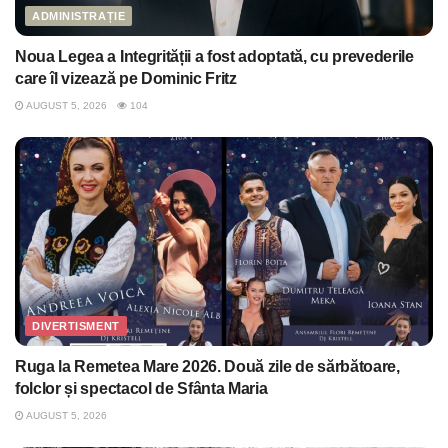
ADMINISTRAȚIE
Noua Legea a Integrității a fost adoptată, cu prevederile
care îl vizează pe Dominic Fritz
AUGUST 5, 2026
104
DIVERTISMENT
Ruga la Remetea Mare 2026. Două zile de sărbătoare,
folclor și spectacol de Sfânta Maria
AUGUST 5, 2026