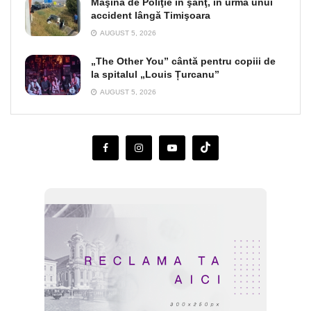
Maşină de Poliţie în şanţ, în urma unui
accident lângă Timişoara
AUGUST 5, 2026
„The Other You” cântă pentru copiii de
la spitalul „Louis Țurcanu”
AUGUST 5, 2026