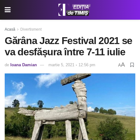
Acasă
Divertisment
Gărâna Jazz Festival 2021 se
va desfășura între 7-11 iulie
A
de
Ioana Damian
martie 5, 2021 ◦ 12:56 pm
A