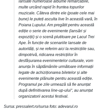
lansate numeroase albume remarcabile,
multe urcând rapid în fruntea topurilor
muzicale. Câteva dintre ele (poate cele mai
bune) le puteți asculta live în această vară, în
Poiana Lupului. Am pregătit pentru această
ediție o serie de evenimente (lansări și
expoziții) și o scenă plutitoare pe Lacul Trei
Ape. În funcție de scenariile lansate de
autorități, și ne referim aici la restricțiile sau,
dimpotrivă, ridicarea restricțiilor în
desfășurarea evenimentelor culturale, vom
anunța în săptămânile următoare informații
legate de achiziționarea biletelor și alte
evenimente plănuite pentru această ediție.
Programul pe zile urmează să fie anunțat
după definitivarea line-up-ului“, au anunțat
organizatorii acestui festival.
Sursa: pressalert.ro/sursa foto: adevarul.ro