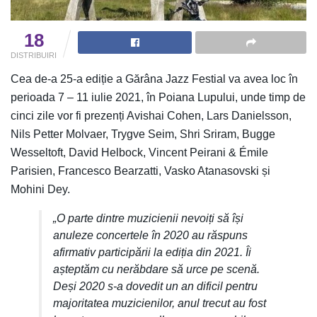
18
DISTRIBUIRI
Cea de-a 25-a ediție a Gărâna Jazz Festial va avea loc în
perioada 7 – 11 iulie 2021, în Poiana Lupului, unde timp de
cinci zile vor fi prezenți Avishai Cohen, Lars Danielsson,
Nils Petter Molvaer, Trygve Seim, Shri Sriram, Bugge
Wesseltoft, David Helbock, Vincent Peirani & Émile
Parisien, Francesco Bearzatti, Vasko Atanasovski și
Mohini Dey.
„O parte dintre muzicienii nevoiți să își
anuleze concertele în 2020 au răspuns
afirmativ participării la ediția din 2021. Îi
așteptăm cu nerăbdare să urce pe scenă.
Deși 2020 s-a dovedit un an dificil pentru
majoritatea muzicienilor, anul trecut au fost