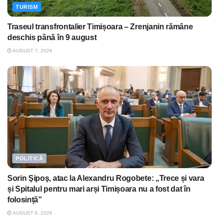
TURISM
Traseul transfrontalier Timișoara – Zrenjanin rămâne
deschis până în 9 august
AUGUST 7, 2026
POLITICĂ
Sorin Şipoş, atac la Alexandru Rogobete: „Trece și vara
și Spitalul pentru mari arși Timișoara nu a fost dat în
folosință”
AUGUST 6, 2026