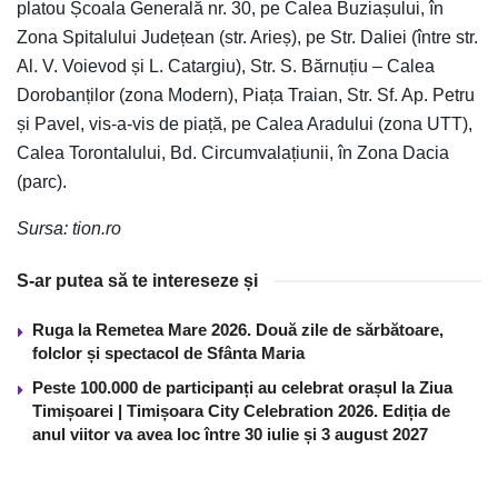
platou Școala Generală nr. 30, pe Calea Buziașului, în
Zona Spitalului Județean (str. Arieș), pe Str. Daliei (între str.
Al. V. Voievod și L. Catargiu), Str. S. Bărnuțiu – Calea
Dorobanților (zona Modern), Piața Traian, Str. Sf. Ap. Petru
și Pavel, vis-a-vis de piață, pe Calea Aradului (zona UTT),
Calea Torontalului, Bd. Circumvalațiunii, în Zona Dacia
(parc).
Sursa: tion.ro
S-ar putea să te intereseze și
Ruga la Remetea Mare 2026. Două zile de sărbătoare,
folclor și spectacol de Sfânta Maria
Peste 100.000 de participanți au celebrat orașul la Ziua
Timișoarei | Timișoara City Celebration 2026. Ediția de
anul viitor va avea loc între 30 iulie și 3 august 2027