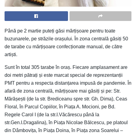
Până pe 2 martie puteți găsi mărțișoare pentru toate
buzunarele, pe străzile orașului. În zona centrală găsiți 50
de tarabe cu mărțișoare confecționate manual, de către
artiști.
Sunt în total 305 tarabe în oraș. Fiecare amplasament are
doi metri pătrați și este marcat special de reprezentanții
PMT pentru a respecta distanțarea impusă de pandemie. În
afară de zona centrală, mărțișoare mai găsiți și pe: Str.
Mărășești (de la str. Brediceanu spre str. Gh. Dima), Ceas
Floral, în Parcul Copiilor, în Piața A. Mocioni, pe Bd.
Regele Carol I (de la str.I.Văcărescu până la
str.Gen.I.Dragalina), în Piața Nicolae Bălcescu, pe platoul
din Dâmbovița, în Piața Doina, în Piața zona Soarelui –