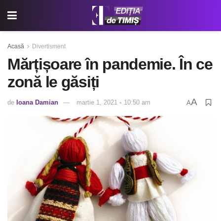
Acasă
Divertisment
Mărțișoare în pandemie. În ce
zonă le găsiți
A
de
Ioana Damian
martie 1, 2021 ◦ 10:50 am
A