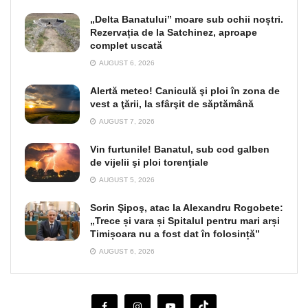
„Delta Banatului” moare sub ochii noștri.
Rezervația de la Satchinez, aproape
complet uscată
AUGUST 6, 2026
Alertă meteo! Caniculă şi ploi în zona de
vest a ţării, la sfârşit de săptămână
AUGUST 7, 2026
Vin furtunile! Banatul, sub cod galben
de vijelii şi ploi torenţiale
AUGUST 5, 2026
Sorin Şipoş, atac la Alexandru Rogobete:
„Trece și vara și Spitalul pentru mari arși
Timișoara nu a fost dat în folosință”
AUGUST 6, 2026