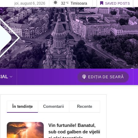
joi, august 6, 2026
32
Timisoara
°C
SAVED POSTS
IAL
EDIȚIA DE SEARĂ
În tendințe
Comentarii
Recente
Vin furtunile! Banatul,
sub cod galben de vijelii