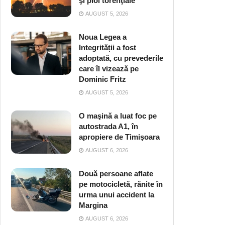
şi ploi torenţiale
AUGUST 5, 2026
Noua Legea a
Integrității a fost
adoptată, cu prevederile
care îl vizează pe
Dominic Fritz
AUGUST 5, 2026
O maşină a luat foc pe
autostrada A1, în
apropiere de Timişoara
AUGUST 6, 2026
Două persoane aflate
pe motocicletă, rănite în
urma unui accident la
Margina
AUGUST 6, 2026