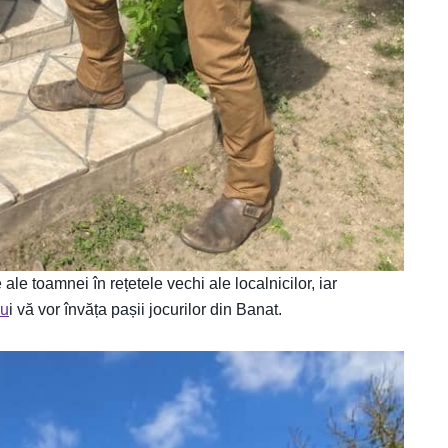
le toamnei în rețetele vechi ale localnicilor, iar
lu
i vă vor învăța pașii jocurilor din Banat.