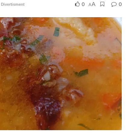
A
0
0
Divertisment
A