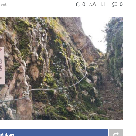
A
0
0
ment
A
stribuie