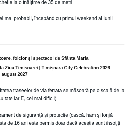
cheile la o înălţime de 35 de metri.
 cel mai probabil, începând cu primul weekend al lunii
are, folclor și spectacol de Sfânta Maria
 la Ziua Timișoarei | Timișoara City Celebration 2026.
 3 august 2027
ultatea traseelor de via ferrata se măsoară pe o scală de la
tate iar E, cel mai dificil).
ament de siguranţă şi protecţie (cască, ham şi lonjă
sta de 16 ani este permis doar dacă aceştia sunt însoţiţi