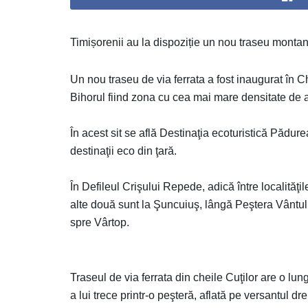
Timișorenii au la dispoziție un nou traseu montan
Un nou traseu de via ferrata a fost inaugurat în C
Bihorul fiind zona cu cea mai mare densitate de as
În acest sit se află Destinaţia ecoturistică Pădurea
destinaţii eco din ţară.
În Defileul Crişului Repede, adică între localităţ
alte două sunt la Şuncuiuş, lângă Peştera Vântulu
spre Vârtop.
Traseul de via ferrata din cheile Cuţilor are o lu
a lui trece printr-o peşteră, aflată pe versantul d