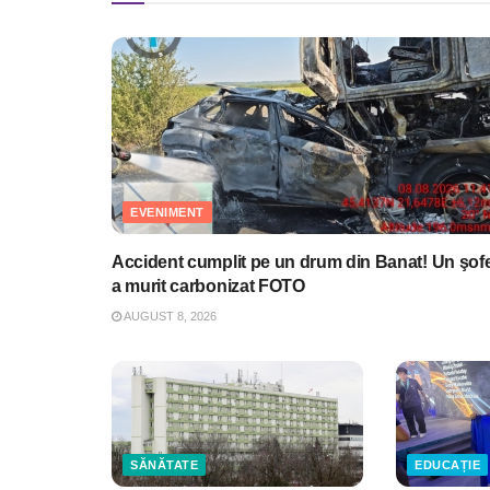
EVENIMENT
Accident cumplit pe un drum din Banat! Un şof
a murit carbonizat FOTO
AUGUST 8, 2026
SĂNĂTATE
EDUCAȚIE