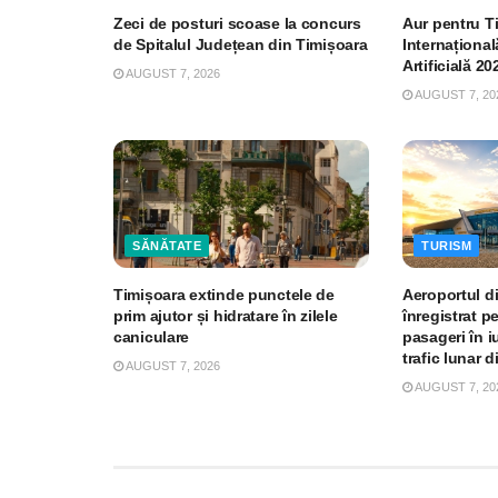
Zeci de posturi scoase la concurs
Aur pentru T
de Spitalul Județean din Timișoara
Internațional
Artificială 20
AUGUST 7, 2026
AUGUST 7, 20
SĂNĂTATE
TURISM
Timișoara extinde punctele de
Aeroportul d
prim ajutor și hidratare în zilele
înregistrat p
caniculare
pasageri în iu
trafic lunar d
AUGUST 7, 2026
AUGUST 7, 20