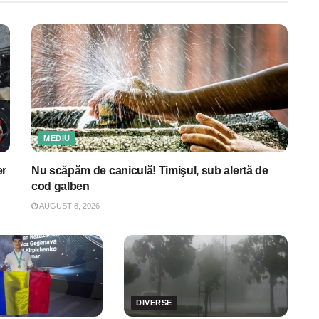
MEDIU
er
Nu scăpăm de caniculă! Timişul, sub alertă de
cod galben
AUGUST 8, 2026
DIVERSE