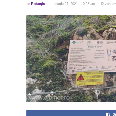
de
Redacția
martie 27, 2021 ◦ 10:28 am
in
Divertis
Di