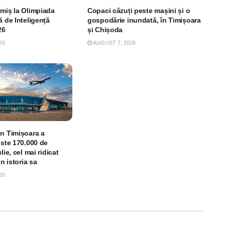
imiș la Olimpiada
Copaci căzuți peste mașini și o
ă de Inteligență
gospodărie inundată, în Timișoara
26
și Chișoda
26
AUGUST 7, 2026
in Timișoara a
este 170.000 de
lie, cel mai ridicat
in istoria sa
26