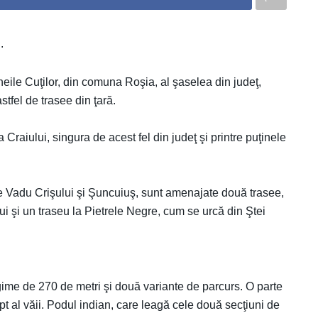
.
heile Cuţilor, din comuna Roşia, al şaselea din judeţ,
tfel de trasee din ţară.
 Craiului, singura de acest fel din judeţ şi printre puţinele
ile Vadu Crişului şi Şuncuiuş, sunt amenajate două trasee,
i şi un traseu la Pietrele Negre, cum se urcă din Ştei
ngime de 270 de metri şi două variante de parcurs. O parte
rept al văii. Podul indian, care leagă cele două secţiuni de