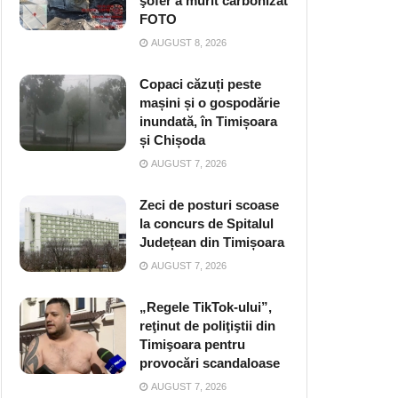
şofer a murit carbonizat
FOTO
AUGUST 8, 2026
Copaci căzuți peste
mașini și o gospodărie
inundată, în Timișoara
și Chișoda
AUGUST 7, 2026
Zeci de posturi scoase
la concurs de Spitalul
Județean din Timișoara
AUGUST 7, 2026
„Regele TikTok-ului”,
reţinut de poliţiştii din
Timişoara pentru
provocări scandaloase
AUGUST 7, 2026