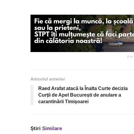
PU
Articolul anterior
Raed Arafat atacă la Înalta Curte decizia
Curţii de Apel Bucureşti de anulare a
carantinării Timişoarei
Știri
Similare