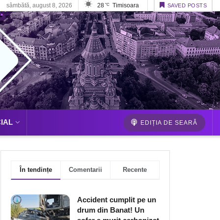
sâmbătă, august 8, 2026
28
Timisoara
°C
SAVED POSTS
IAL
EDIȚIA DE SEARĂ
În tendințe
Comentarii
Recente
Accident cumplit pe un
drum din Banat! Un