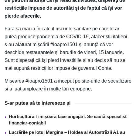
de patroni anunță că își reiau activitatea, disperați de
restricțiile impuse de autorități și de faptul că își vor
pierde afacerile.
Fără să mai ia în calcul riscurile sanitare pe care le-ar
putea produce pandemia de COVID-19, afaceriștii italieni
s-au alăturat mișcării #ioapro1501 și anunță că vor
deschide restaurantele și barurile de vineri, 15 ianuarie.
Sunt disperați că își pierd investițiile și au decis să nu se
mai supună restricțiilor impuse de guvernul Conte.
Mișcarea #ioapro1501 a început pe site-urile de socializare
și a luat amploare în multe țări europene.
S-ar putea să te intereseze și
Horticultura Timișoara face angajări. Se caută specialist
financiar-contabil
Lucrările pe lotul Margina – Holdea al Autostrăzii A1 au