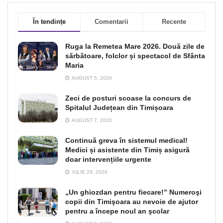
În tendințe
Comentarii
Recente
Ruga la Remetea Mare 2026. Două zile de
sărbătoare, folclor și spectacol de Sfânta
Maria
AUGUST 5, 2026
Zeci de posturi scoase la concurs de
Spitalul Județean din Timișoara
AUGUST 7, 2026
Continuă greva în sistemul medical!
Medici și asistente din Timiș asigură
doar intervențiile urgente
IULIE 29, 2026
„Un ghiozdan pentru fiecare!” Numeroşi
copii din Timişoara au nevoie de ajutor
pentru a începe noul an şcolar