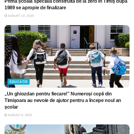
Prima școală specială construită de la zero în Timiș după
1989 se apropie de finalizare
AUGUST 10, 2026
EDUCAȚIE
„Un ghiozdan pentru fiecare!” Numeroşi copii din
Timişoara au nevoie de ajutor pentru a începe noul an
şcolar
AUGUST 9, 2026