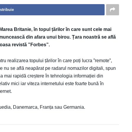
stribuie
rea Britanie, în topul țărilor în care sunt cele mai
ă muncească din afara unui birou. Țara noastră se află
igioasa revistă ”Forbes”.
tru realizarea topului țărilor în care poți lucra ”remote”,
re nu se află neapărat pe radarul nomazilor digitali, spun
cea mai rapidă creștere în tehnologia informației din
lativ mici iar viteza internetului este foarte bună în
ernet.
Suedia, Danemarca, Franța sau Germania.