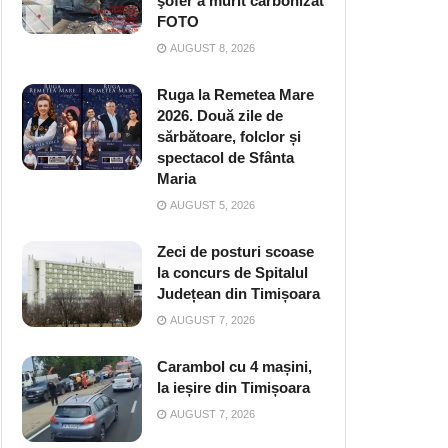
şofer a murit carbonizat
FOTO
AUGUST 8, 2026
Ruga la Remetea Mare
2026. Două zile de
sărbătoare, folclor și
spectacol de Sfânta
Maria
AUGUST 5, 2026
Zeci de posturi scoase
la concurs de Spitalul
Județean din Timișoara
AUGUST 7, 2026
Carambol cu 4 mașini,
la ieșire din Timișoara
AUGUST 7, 2026