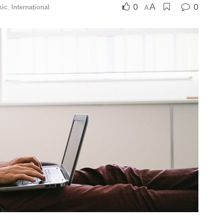
A
0
0
ic
,
Internațional
A