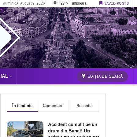
duminică, august 9, 2026
27
Timisoara
°C
SAVED POSTS
IAL
EDIȚIA DE SEARĂ
În tendințe
Comentarii
Recente
Accident cumplit pe un
drum din Banat! Un