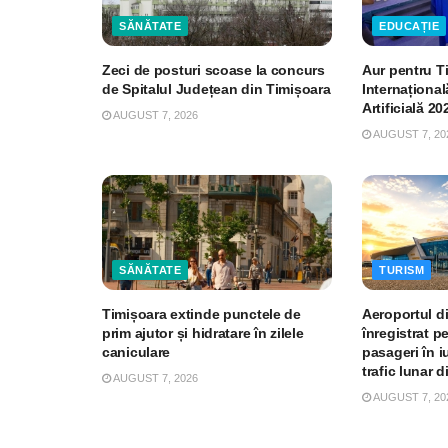
SĂNĂTATE
EDUCAȚIE
Zeci de posturi scoase la concurs
Aur pentru T
de Spitalul Județean din Timișoara
Internațional
Artificială 20
AUGUST 7, 2026
AUGUST 7, 20
SĂNĂTATE
TURISM
Timișoara extinde punctele de
Aeroportul d
prim ajutor și hidratare în zilele
înregistrat p
caniculare
pasageri în iu
trafic lunar d
AUGUST 7, 2026
AUGUST 7, 20