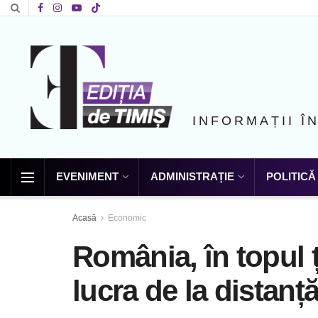
INFORMAȚII Î
EVENIMENT
ADMINISTRAȚIE
POLITICĂ
Acasă
Economic
România, în topul ț
lucra de la distanț