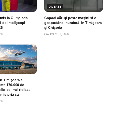
DIVERSE
imiș la Olimpiada
Copaci căzuți peste mașini și o
ă de Inteligență
gospodărie inundată, în Timișoara
26
și Chișoda
26
AUGUST 7, 2026
in Timișoara a
este 170.000 de
lie, cel mai ridicat
in istoria sa
26