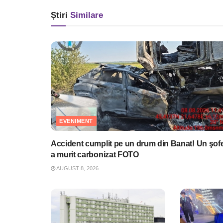
Știri
Similare
EVENIMENT
Accident cumplit pe un drum din Banat! Un şof
a murit carbonizat FOTO
AUGUST 8, 2026