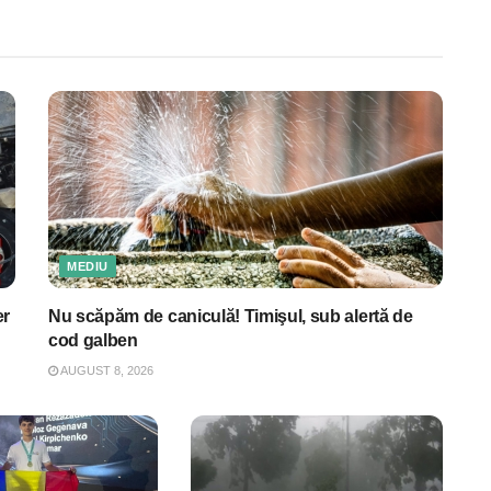
MEDIU
er
Nu scăpăm de caniculă! Timişul, sub alertă de
cod galben
AUGUST 8, 2026