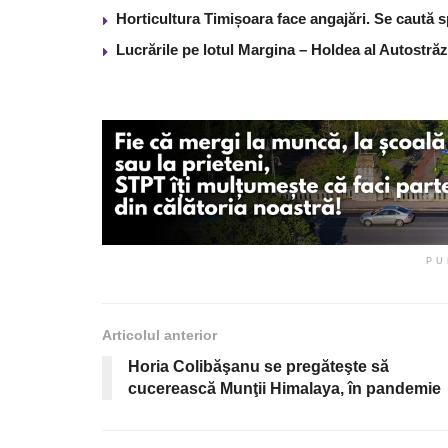
Horticultura Timișoara face angajări. Se caută sp
Lucrările pe lotul Margina – Holdea al Autostră
PU
Articolul anterior
Horia Colibăşanu se pregăteşte să
cucerească Munţii Himalaya, în pandemie