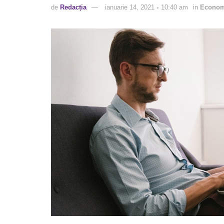
de
Redacția
ianuarie 14, 2021 ◦ 10:40 am
in
Econom