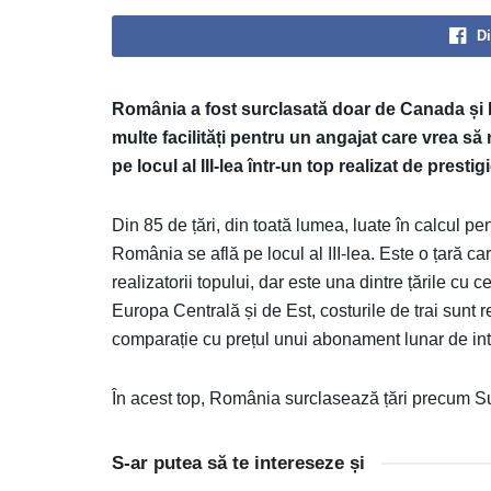
Di
România a fost surclasată doar de Canada și Ma
multe facilități pentru un angajat care vrea s
pe locul al III-lea într-un top realizat de prest
Din 85 de țări, din toată lumea, luate în calcul pen
România se află pe locul al III-lea. Este o țară ca
realizatorii topului, dar este una dintre țările cu 
Europa Centrală și de Est, costurile de trai sunt re
comparație cu prețul unui abonament lunar de int
În acest top, România surclasează țări precum 
S-ar putea să te intereseze și