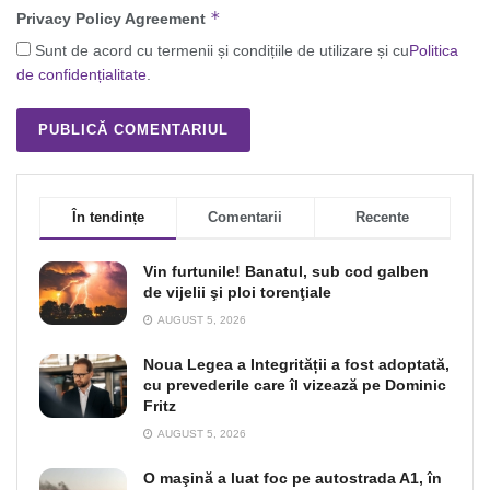
*
Privacy Policy Agreement
Sunt de acord cu termenii și condițiile de utilizare și cu
Politica
de confidențialitate
.
În tendințe
Comentarii
Recente
Vin furtunile! Banatul, sub cod galben
de vijelii şi ploi torenţiale
AUGUST 5, 2026
Noua Legea a Integrității a fost adoptată,
cu prevederile care îl vizează pe Dominic
Fritz
AUGUST 5, 2026
O maşină a luat foc pe autostrada A1, în