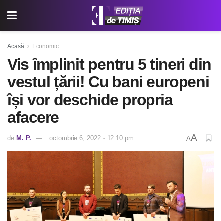
Acasă
Economic
Vis împlinit pentru 5 tineri din
vestul țării! Cu bani europeni
își vor deschide propria
afacere
A
de
M. P.
octombrie 6, 2022 ◦ 12:10 pm
A