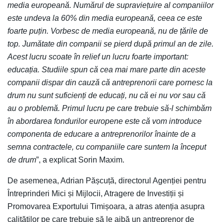
media europeană. Numărul de supraviețuire al companiilor
este undeva la 60% din media europeană, ceea ce este
foarte puțin. Vorbesc de media europeană, nu de țările de
top. Jumătate din companii se pierd după primul an de zile.
Acest lucru scoate în relief un lucru foarte important:
educația. Studiile spun că cea mai mare parte din aceste
companii dispar din cauză că antreprenorii care pornesc la
drum nu sunt suficienți de educați, nu că ei nu vor sau că
au o problemă. Primul lucru pe care trebuie să-l schimbăm
în abordarea fondurilor europene este că vom introduce
componenta de educare a antreprenorilor înainte de a
semna contractele, cu companiile care suntem la început
de drum
”, a explicat Sorin Maxim.
De asemenea, Adrian Pășcuță, directorul Agenției pentru
Întreprinderi Mici și Mijlocii, Atragere de Investiții și
Promovarea Exportului Timișoara, a atras atenția asupra
calităților pe care trebuie să le aibă un antreprenor de