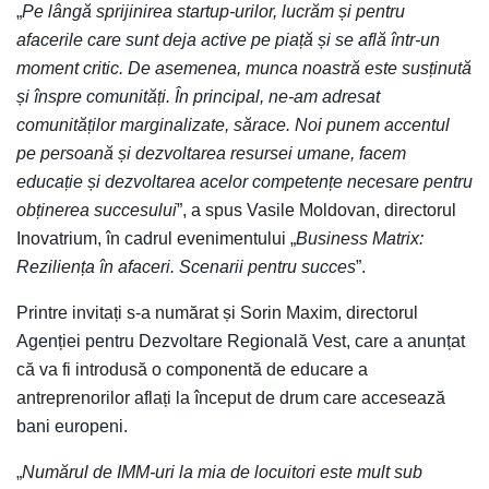
„
Pe lângă sprijinirea startup-urilor, lucrăm și pentru
afacerile care sunt deja active pe piață și se află într-un
moment critic. De asemenea, munca noastră este susținută
și înspre comunități. În principal, ne-am adresat
comunităților marginalizate, sărace. Noi punem accentul
pe persoană și dezvoltarea resursei umane, facem
educație și dezvoltarea acelor competențe necesare pentru
obținerea succesului
”, a spus Vasile Moldovan, directorul
Inovatrium, în cadrul evenimentului „
Business Matrix:
Reziliența în afaceri. Scenarii pentru succes
”.
Printre invitați s-a numărat și Sorin Maxim, directorul
Agenției pentru Dezvoltare Regională Vest, care a anunțat
că va fi introdusă o componentă de educare a
antreprenorilor aflați la început de drum care accesează
bani europeni.
„
Numărul de IMM-uri la mia de locuitori este mult sub