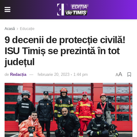
Acasă
Educație
9 decenii de protecție civilă!
ISU Timiș se prezintă în tot
județul
A
de
Redacția
februarie 20, 2023 ◦ 1:44 pm
A