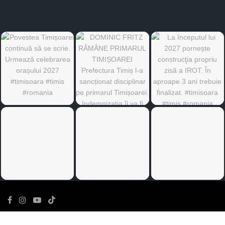
©
Ediția de Timiș
- Toate drepturile rezervate