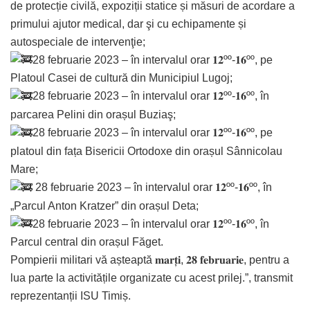
de protecție civilă, expoziții statice și măsuri de acordare a
primului ajutor medical, dar şi cu echipamente și
autospeciale de intervenţie;
28 februarie 2023 – în intervalul orar 𝟏𝟐ºº-𝟏𝟔ºº, pe
Platoul Casei de cultură din Municipiul Lugoj;
28 februarie 2023 – în intervalul orar 𝟏𝟐ºº-𝟏𝟔ºº, în
parcarea Pelini din orașul Buziaş;
28 februarie 2023 – în intervalul orar 𝟏𝟐ºº-𝟏𝟔ºº, pe
platoul din fața Bisericii Ortodoxe din orașul Sânnicolau
Mare;
28 februarie 2023 – în intervalul orar 𝟏𝟐ºº-𝟏𝟔ºº, în
„Parcul Anton Kratzer” din orașul Deta;
28 februarie 2023 – în intervalul orar 𝟏𝟐ºº-𝟏𝟔ºº, în
Parcul central din orașul Făget.
Pompierii militari vă așteaptă 𝐦𝐚𝐫𝐭̦𝐢, 𝟐𝟖 𝐟𝐞𝐛𝐫𝐮𝐚𝐫𝐢𝐞, pentru a
lua parte la activitățile organizate cu acest prilej.”, transmit
reprezentanții ISU Timiș.