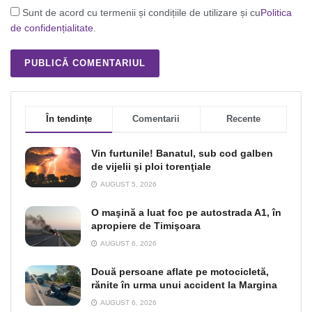
Sunt de acord cu termenii și condițiile de utilizare și cu
Politica
de confidențialitate
.
În tendințe
Comentarii
Recente
Vin furtunile! Banatul, sub cod galben
de vijelii şi ploi torenţiale
AUGUST 5, 2026
O maşină a luat foc pe autostrada A1, în
apropiere de Timişoara
AUGUST 6, 2026
Două persoane aflate pe motocicletă,
rănite în urma unui accident la Margina
AUGUST 6, 2026