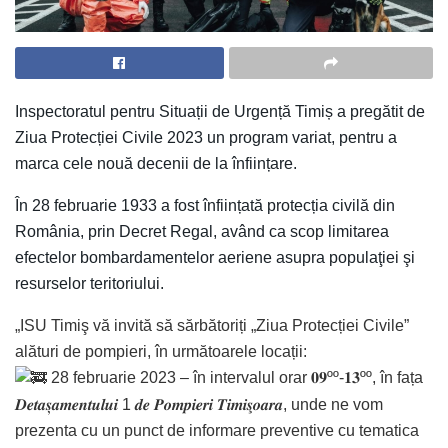
Inspectoratul pentru Situații de Urgență Timiș a pregătit de
Ziua Protecției Civile 2023 un program variat, pentru a
marca cele nouă decenii de la înființare.
Î
n 28 februarie 1933 a fost înființată protecția civilă din
România, prin Decret Regal, având ca scop limitarea
efectelor bombardamentelor aeriene asupra populaţiei şi
resurselor teritoriului.
„ISU Timiş vă invită să sărbătoriți „Ziua Protecției Civile”
alături de pompieri, în următoarele locații:
28 februarie 2023 – în intervalul orar 𝟎𝟗ºº-𝟏𝟑ºº, în fața
𝑫𝒆𝒕𝒂𝒔̦𝒂𝒎𝒆𝒏𝒕𝒖𝒍𝒖𝒊 1 𝒅𝒆 𝑷𝒐𝒎𝒑𝒊𝒆𝒓𝒊 𝑻𝒊𝒎𝒊𝒔̧𝒐𝒂𝒓𝒂, unde ne vom
prezenta cu un punct de informare preventive cu tematica