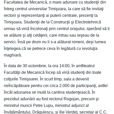
Facultatea de Mecanică, o mare adunare cu studenţii din
întreg centrul universitar Timişoara, la care să fie invitaţi
rectorii şi reprezentanţi ai puterii centrale, prezenţi la
Timişoara. Studenţii de la Construcţii şi Electrotehnică
urmau să vină încolonaţi prin centrul oraşului, sperând să li
se alăture şi alţi cetăţeni, care intrau sau ieşeau de la
servici. Însă pe drum nu li s-a alăturat nimeni, deşi lumea
înţelegea că se petrece ceva în legătură cu revoluţia
maghiară.
În data de 30 octombrie, la ora 14:00, în amfiteatrul
Facultăţii de Mecanică încep să vină studenţi din toate
colţurile Timişoarei. În scurt timp, sala a devenit
neîncăpătoare pentru cei circa 2.000 de participanţi, astfel
încât adunarea se mută la cantina studenţească. În
prezidiul adunării au fost rectorul Rogojan, precum şi
ministrul muncii Petre Lupu, ministrul adjunct al
învăţământului, Drăgulescu, şi Ilie Verdeţ, secretar al C.C.