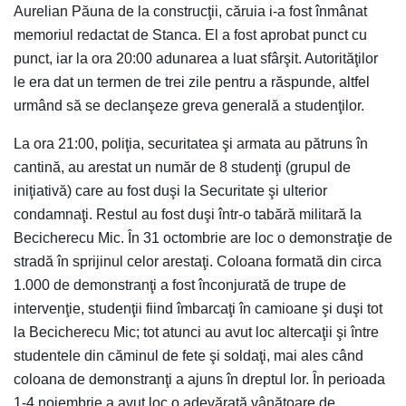
Aurelian Păuna de la construcţii, căruia i-a fost înmânat
memoriul redactat de Stanca. El a fost aprobat punct cu
punct, iar la ora 20:00 adunarea a luat sfârşit. Autorităţilor
le era dat un termen de trei zile pentru a răspunde, altfel
urmând să se declanşeze greva generală a studenţilor.
La ora 21:00, poliţia, securitatea şi armata au pătruns în
cantină, au arestat un număr de 8 studenţi (grupul de
iniţiativă) care au fost duşi la Securitate şi ulterior
condamnaţi. Restul au fost duşi într-o tabără militară la
Becicherecu Mic. În 31 octombrie are loc o demonstraţie de
stradă în sprijinul celor arestaţi. Coloana formată din circa
1.000 de demonstranţi a fost înconjurată de trupe de
intervenţie, studenţii fiind îmbarcaţi în camioane şi duşi tot
la Becicherecu Mic; tot atunci au avut loc altercaţii şi între
studentele din căminul de fete şi soldaţi, mai ales când
coloana de demonstranţi a ajuns în dreptul lor. În perioada
1-4 noiembrie a avut loc o adevărată vânătoare de