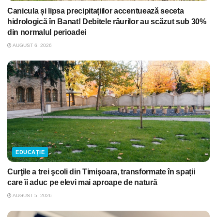
Canicula și lipsa precipitațiilor accentuează seceta
hidrologică în Banat! Debitele râurilor au scăzut sub 30%
din normalul perioadei
AUGUST 6, 2026
EDUCAȚIE
Curţile a trei şcoli din Timişoara, transformate în spații
care îi aduc pe elevi mai aproape de natură
AUGUST 5, 2026