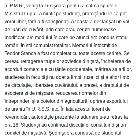
al P.M.R., veniţi la Timişoara pentru a calma spiritele.
Ministrul Lupu i-a minţit pe studenţi, promiţându-le că pot
vorbi liber, fără a fi sancţionaţi. Aceasta a declanşat un val
de luări de cuvânt, prin care erau cerute numeroase
modificări ale modului în care pe atunci era condus statul
român, în stil comunist totalitar. Memoriul întocmit de
Teodor Stanca a fost completat cu toate aceste cerinţe. Se
cereau retragerea trupelor sovietice din ţară, încheierea de
acorduri comerciale cu ţările occidentale, mărirea salariilor,
studierea în facultăţi nu doar a limbii ruse, ci şi a altor limbi
de circulaţie, libertatea cuvântului, a presei, a dreptului de
asociere şi de mişcare, reducerea normelor din
întreprinderi şi a cotelor din agricultură, oprirea exportului
de uraniu în U.R.S.S. etc. În faţa acestui torent de
revendicări, autorităţile prezente la adunare s-au retras la
ora 18. Studenţii au continuat discuţiile, constituind şi un
comitet de iniţiativă. Şedinţa era condusă de studentul