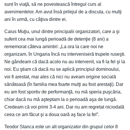
sunt în viaţă, să ne povestească întregul curs al
avenimentelor. Am avut însă prilejul de a discuta, cu mulţi
ani în urmă, cu câţiva dintre ei.
Caius Muţiu, unul dintre principalii organizatori, care a şi
suferit cea mai lungă perioadă de detenţie (8 ani) a
rememorat câteva amintiri: „La ora la care noi ne
organizam, în Ungaria încă nu interveniseră trupele ruseşti.
Ne gândeam că dacă acolo nu au intervenit, va fi la fel şi la
noi. Eu ştiam că dacă nu se aplică principiul dominoului,
voi fi arestat, mai ales că nici nu aveam origine socială
sănătoasă (în familia mea foarte mulţi au fost arestaţi). Dar
eu am fost sportiv de performanţă, nu mă speria puşcăria,
chiar dacă nu mă aşteptam la o perioadă aşa de lungă.
Credeam că voi primi 3-4 ani. Dar nu am regretat niciodată
ceea ce am făcut şi a doua oară aş face la fel”.
Teodor Stanca este un alt organizator din grupul celor 8