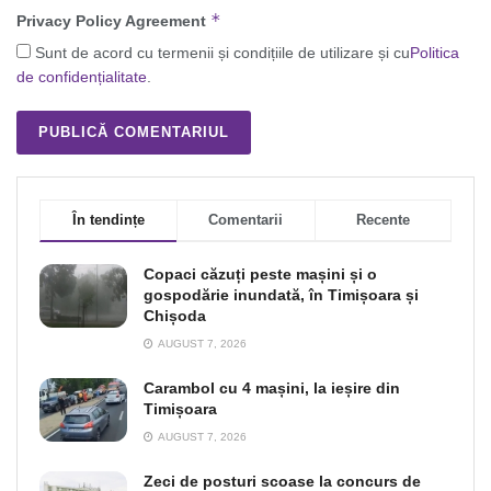
*
Privacy Policy Agreement
Sunt de acord cu termenii și condițiile de utilizare și cu
Politica
de confidențialitate
.
În tendințe
Comentarii
Recente
Copaci căzuți peste mașini și o
gospodărie inundată, în Timișoara și
Chișoda
AUGUST 7, 2026
Carambol cu 4 mașini, la ieșire din
Timișoara
AUGUST 7, 2026
Zeci de posturi scoase la concurs de