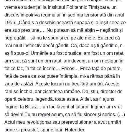
vremea studenției la Institutul Politehnic Timișoara, un
discurs împotriva regimului, în ședința tensionată din anul
1956. „Când s-a deschis această supapă și a ieșit ceea ce
era sub presiune… Nu puteam să mă abțin – negândit și
nepregătit – să nu le spun și eu pe ale mele. Eu cred că
mai mult instinctiv decât gândit. Că, dacă aș fi gândit-o, n-
aș fi spus-o! Urmările au fost drastice: am fost un om ratat,
am știut că sunt un om ratat, am devenit un om nesigur, în
tot ce fac, în tot ce încerc… Fricos… Frica față de putere,
față de ceea ce s-ar putea întâmpla, mi-a rămas până în
ziua de astăzi. Aceste lucruri nu trec fără urmări. Aceste
răni se închid, dar cicatricea rămâne. Da, știu, director de
operă celebru, legendă, toate astea. Altfel, aș fi ajuns
inginer la Bicaz… un loc favorit al tuturor. Inginer am vrut
să devin! Eu nu regret acum, ca să fiu sincer și serios. (…)
Actul meu revoluționar sau prerevoluționar a avut urmări
bune și proaste”, spune Ioan Holender.