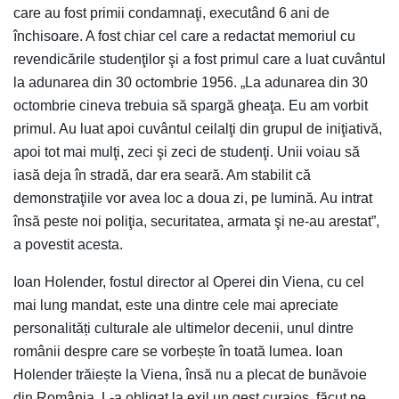
care au fost primii condamnaţi, executând 6 ani de
închisoare. A fost chiar cel care a redactat memoriul cu
revendicările studenţilor şi a fost primul care a luat cuvântul
la adunarea din 30 octombrie 1956. „La adunarea din 30
octombrie cineva trebuia să spargă gheaţa. Eu am vorbit
primul. Au luat apoi cuvântul ceilalţi din grupul de iniţiativă,
apoi tot mai mulţi, zeci şi zeci de studenţi. Unii voiau să
iasă deja în stradă, dar era seară. Am stabilit că
demonstraţiile vor avea loc a doua zi, pe lumină. Au intrat
însă peste noi poliţia, securitatea, armata şi ne-au arestat”,
a povestit acesta.
Ioan Holender, fostul director al Operei din Viena, cu cel
mai lung mandat, este una dintre cele mai apreciate
personalități culturale ale ultimelor decenii, unul dintre
românii despre care se vorbește în toată lumea. Ioan
Holender trăiește la Viena, însă nu a plecat de bunăvoie
din România. L-a obligat la exil un gest curajos, făcut pe