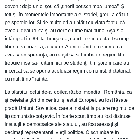
devenit deja un clişeu că „tinerii pot schimba lumea”. Şi
totuşi, în momentele importante ale istoriei, greul a căzut
pe spatele lor. Şi de multe ori au plătit cu viaţa faptul că
aveau idealuri, că şi-au dorit o lume mai bună. Aşa s-a
întâmplat în ’89, la Timişoara, când tinerii au plătit scump
libertatea noastră, a tuturor. Atunci când nimeni nu mai
avea vreo speranţă, au reuşit să schimbe un regim. Nu
trebuie însă să-i uităm nici pe studenţii timişoreni care au
încercat să se opună aceluiaşi regim comunist, dictatorial,
cu mult timp înainte.
La sfârşitul celui de-al doilea război mondial, România, ca
şi celelalte ţări din centrul şi estul Europei, au fost lăsate
pradă Uniunii Sovietice, care a instalat la putere regimul de
tip comunisto-bolşevic. În foarte scurt timp au fost distruse
instituţiile democratice ale statului, au fost arestaţi şi
decimaţi reprezentanţii vieţii politice. O schimbare în