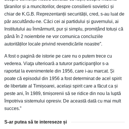
țăranilor și a muncitorilor, despre consilierii sovietici și
chiar de K.G.B. Reprezentanții securității, cred, s-au luat de
păr ascultându-ne. Căci cei ai partidului și guvernului, ai
Institutului au înmărmurit, pur și simplu, promițând totuși că
până în 2 noiembrie ne vor comunica concluziile
autorităților locale privind revendicările noastre”.
A fost o pagină de istorie pe care nu o putem trece cu
vederea. Viaţa ulterioară a tuturor participanţilor s-a
raportat la evenimentele din 1956, care i-au marcat. Și
poate că episodul din 1956 a fost determinat de acel spirit
de libertate al Timișoarei, același spirit care a făcut ca și
peste ani, în 1989, timișorenii să se ridice din nou la luptă
împotriva sistemului opresiv. De această dată cu mai mult
succes.”
S-ar putea să te intereseze și