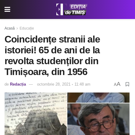
Acasă
Educație
Coincidențe stranii ale
istoriei! 65 de ani de la
revolta studenților din
Timișoara, din 1956
A
de
Redacția
octombrie 28, 2021 ◦ 11:48 am
A