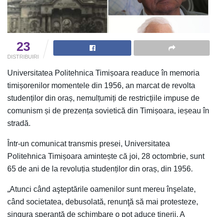
23
DISTRIBUIRI
Universitatea Politehnica Timișoara readuce în memoria
timișorenilor momentele din 1956, an marcat de revolta
studenților din oraș, nemulțumiți de restricțiile impuse de
comunism și de prezența sovietică din Timișoara, ieșeau în
stradă.
Într-un comunicat transmis presei, Universitatea
Politehnica Timișoara amintește că joi, 28 octombrie, sunt
65 de ani de la revoluția studenților din oraș, din 1956.
„Atunci când aşteptările oamenilor sunt mereu înşelate,
când societatea, debusolată, renunţă să mai protesteze,
singura speranţă de schimbare o pot aduce tinerii. A