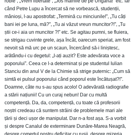
robie”, „Vrem libertate”, „Jos mâinile de pe Ungaria!” etc. Iar
când Petre Lupu a încercat să ne vorbească, studenții,
mânioși, l-au apostrofat: „Termină cu minciunile!”, „Tu câți
bani iei pe luna, mă?”, „Tu ai văzut vreun muncitor?!”, „Tu
știi ce-i aia un muncitor ?!” etc. Se agitau pumni, se fluiera,
se strigau cuvinte grele, așa încât, oarecum speriat, am fost
nevoit să mă urc pe un scaun, încercând să-i liniștesc,
arătându-i cu degetul: „I-ați auzit? Este adevărata voce a
poporului”. Ceea ce l-a determinat și pe studentul Iulian
Stanciu din anul V de la Chimie să strige puternic: „Cum să
simtă ei pulsul poporului când poporul este încătușat?!”.
Doamne, câte nu s-au spus acolo! O adevărată radiografie
a stării națiunii! Cu un curaj nebun! Dar cu multă
competență. Da, da, competență, cu toate că profesorii
noștri credeau că suntem străini de problemele mari ale
țării și deci ușor de manipulat. Dar n-a fost așa. S-a vorbit
și despre Canalul de exterminare Dunăre-Marea Neagră,
despre comerțul nostru deficitar cu rușii, despre mizeria