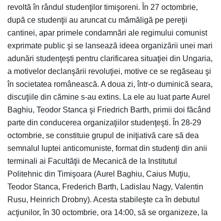
revoltă în rândul studenţilor timişoreni. În 27 octombrie,
după ce studenţii au aruncat cu mămăligă pe pereţii
cantinei, apar primele condamnări ale regimului comunist
exprimate public şi se lansează ideea organizării unei mari
adunări studenţeşti pentru clarificarea situaţiei din Ungaria,
a motivelor declanşării revoluţiei, motive ce se regăseau şi
în societatea românească. A doua zi, într-o duminică seara,
discuţiile din cămine s-au extins. La ele au luat parte Aurel
Baghiu, Teodor Stanca şi Friedrich Barth, primii doi făcând
parte din conducerea organizaţiilor studenţeşti. În 28-29
octombrie, se constituie grupul de iniţiativă care să dea
semnalul luptei anticomuniste, format din studenţi din anii
terminali ai Facultăţii de Mecanică de la Institutul
Politehnic din Timişoara (Aurel Baghiu, Caius Muţiu,
Teodor Stanca, Frederich Barth, Ladislau Nagy, Valentin
Rusu, Heinrich Drobny). Acesta stabileşte ca în debutul
acţiunilor, în 30 octombrie, ora 14:00, să se organizeze, la