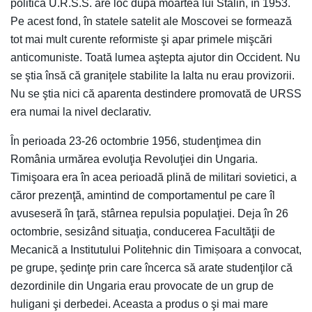
politica U.R.S.S. are loc după moartea lui Stalin, în 1953.
Pe acest fond, în statele satelit ale Moscovei se formează
tot mai mult curente reformiste şi apar primele mişcări
anticomuniste. Toată lumea aştepta ajutor din Occident. Nu
se ştia însă că graniţele stabilite la Ialta nu erau provizorii.
Nu se ştia nici că aparenta destindere promovată de URSS
era numai la nivel declarativ.
În perioada 23-26 octombrie 1956, studenţimea din
România urmărea evoluţia Revoluţiei din Ungaria.
Timişoara era în acea perioadă plină de militari sovietici, a
căror prezenţă, amintind de comportamentul pe care îl
avuseseră în ţară, stârnea repulsia populaţiei. Deja în 26
octombrie, sesizând situaţia, conducerea Facultăţii de
Mecanică a Institutului Politehnic din Timișoara a convocat,
pe grupe, şedinţe prin care încerca să arate studenţilor că
dezordinile din Ungaria erau provocate de un grup de
huligani şi derbedei. Aceasta a produs o şi mai mare