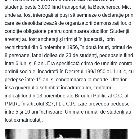
studenţi, peste 3.000 fiind transportaţi la Becicherecu Mic,
unde au fost interogaţi şi puşi să semneze o declaraţie prin
care se desolidarizează de organizatorii demonstraţiilor, o
condiţie obligatorie pentru continuarea studiilor. Studenţii
arestaţi au fost anchetaţi şi trimişi în judecată, prin
rechizitoriul din 6 noiembrie 1956, în două loturi, primul de
8 persoane, iar al doilea de 23 de studenţi, pedepsele fiind
între 6 luni şi 8 ani. Era specificată crima de uneltire contra
ordinii sociale, încadrată în Decretul 199/1950 al. 1 lit. c, cu
pedepse între 15 ani şi condamnarea la moarte. Ulterior
însă guvernul a schimbat încadrarea lor, conform
indicaţiilor din 13 noiembrie ale Biroului Politic al C.C. al
P.M.R., în articolul 327, lit. c C.P., care prevedea pedepse
între 5 şi 10 ani închisoare. Un mare număr de studenţi au
fost exmatriculaţi.