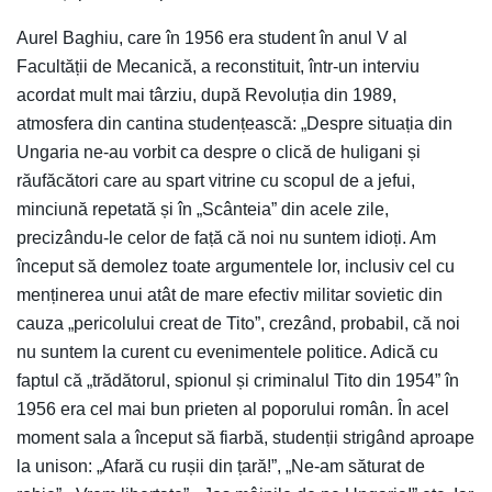
Aurel Baghiu, care în 1956 era student în anul V al
Facultății de Mecanică, a reconstituit, într-un interviu
acordat mult mai târziu, după Revoluția din 1989,
atmosfera din cantina studențească: „Despre situația din
Ungaria ne-au vorbit ca despre o clică de huligani și
răufăcători care au spart vitrine cu scopul de a jefui,
minciună repetată și în „Scânteia” din acele zile,
precizându-le celor de față că noi nu suntem idioți. Am
început să demolez toate argumentele lor, inclusiv cel cu
menținerea unui atât de mare efectiv militar sovietic din
cauza „pericolului creat de Tito”, crezând, probabil, că noi
nu suntem la curent cu evenimentele politice. Adică cu
faptul că „trădătorul, spionul și criminalul Tito din 1954” în
1956 era cel mai bun prieten al poporului român. În acel
moment sala a început să fiarbă, studenții strigând aproape
la unison: „Afară cu rușii din țară!”, „Ne-am săturat de