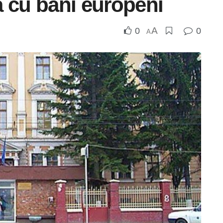
tă cu bani europeni
A
0
0
A