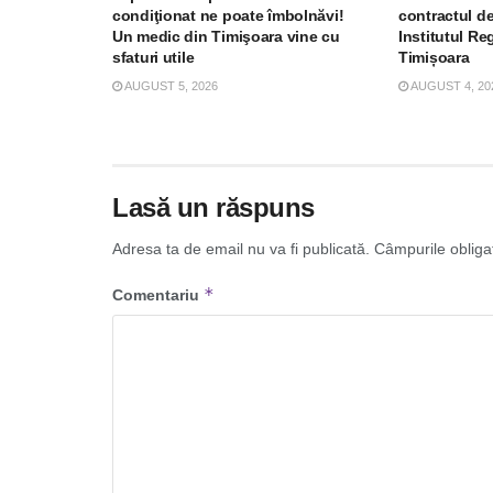
condiţionat ne poate îmbolnăvi!
contractul de
Un medic din Timişoara vine cu
Institutul R
sfaturi utile
Timișoara
AUGUST 5, 2026
AUGUST 4, 20
Lasă un răspuns
Adresa ta de email nu va fi publicată.
Câmpurile obliga
*
Comentariu