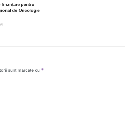
 finanțare pentru
egional de Oncologie
26
*
torii sunt marcate cu