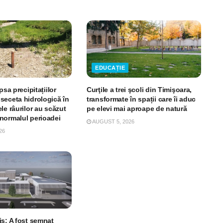
EDUCAȚIE
psa precipitațiilor
Curţile a trei şcoli din Timişoara,
seceta hidrologică în
transformate în spații care îi aduc
le râurilor au scăzut
pe elevi mai aproape de natură
normalul perioadei
AUGUST 5, 2026
26
is: A fost semnat