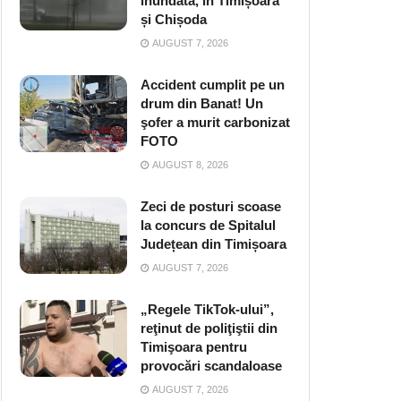
inundată, în Timișoara
și Chișoda
AUGUST 7, 2026
Accident cumplit pe un
drum din Banat! Un
şofer a murit carbonizat
FOTO
AUGUST 8, 2026
Zeci de posturi scoase
la concurs de Spitalul
Județean din Timișoara
AUGUST 7, 2026
„Regele TikTok-ului”,
reţinut de poliţiştii din
Timişoara pentru
provocări scandaloase
AUGUST 7, 2026