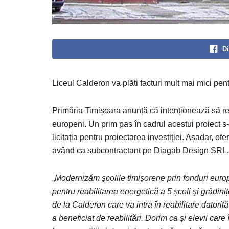
Di
Liceul Calderon va plăti facturi mult mai mici pent
Primăria Timișoara anunță că intenționează să rea
europeni. Un prim pas în cadrul acestui proiect s-a
licitația pentru proiectarea investiției. Așadar, 
având ca subcontractant pe Diagab Design SRL.
„
Modernizăm școlile timișorene prin fonduri europ
pentru reabilitarea energetică a 5 școli și grădini
de la Calderon care va intra în reabilitare datorit
a beneficiat de reabilitări. Dorim ca și elevii car