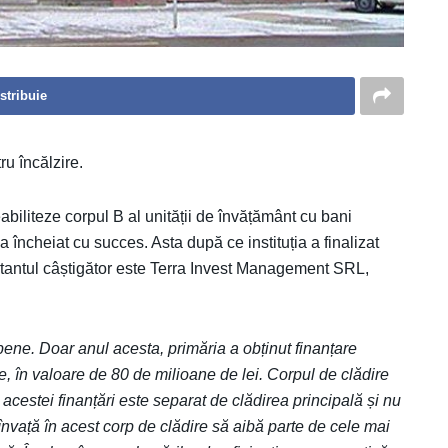
stribuie
ru încălzire.
biliteze corpul B al unității de învățământ cu bani
 încheiat cu succes. Asta după ce instituția a finalizat
ofertantul câștigător este Terra Invest Management SRL,
ene. Doar anul acesta, primăria a obținut finanțare
țe, în valoare de 80 de milioane de lei. Corpul de clădire
ă acestei finanțări este separat de clădirea principală și nu
e învață în acest corp de clădire să aibă parte de cele mai