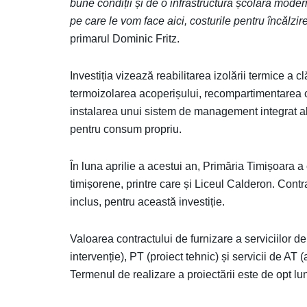
bune condiții și de o infrastructură școlară modern
pe care le vom face aici, costurile pentru încălzir
primarul Dominic Fritz.
Investiția vizează reabilitarea izolării termice a cl
termoizolarea acoperișului, recompartimentarea clas
instalarea unui sistem de management integrat al 
pentru consum propriu.
În luna aprilie a acestui an, Primăria Timișoara 
timișorene, printre care și Liceul Calderon. Contr
inclus, pentru această investiție.
Valoarea contractului de furnizare a serviciilor 
intervenție), PT (proiect tehnic) și servicii de AT
Termenul de realizare a proiectării este de opt lu