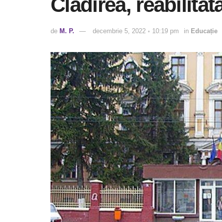
Clădirea, reabilita
de
M. P.
decembrie 5, 2022 ◦ 10:19 pm
in
Educație