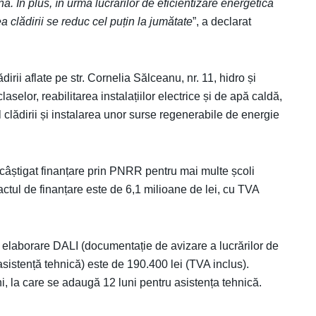
ă. În plus, în urma lucrărilor de eficientizare energetică
ea clădirii se reduc cel puțin la jumătate
”, a declarat
ădirii aflate pe str. Cornelia Sălceanu, nr. 11, hidro și
elor, reabilitarea instalațiilor electrice și de apă caldă,
clădirii și instalarea unor surse regenerabile de energie
a câștigat finanțare prin PNRR pentru mai multe școli
actul de finanțare este de 6,1 milioane de lei, cu TVA
de elaborare DALI (documentație de avizare a lucrărilor de
 (asistență tehnică) este de 190.400 lei (TVA inclus).
ni, la care se adaugă 12 luni pentru asistența tehnică.