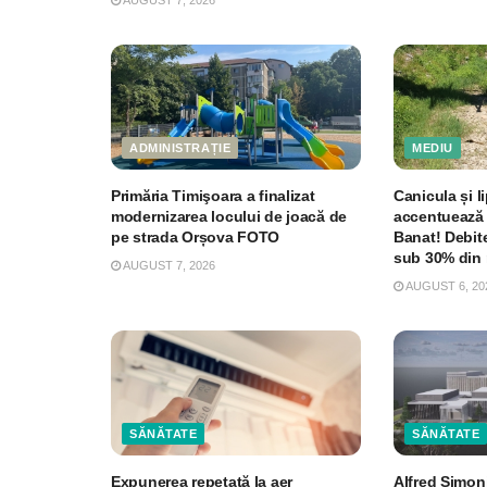
AUGUST 7, 2026
ADMINISTRAȚIE
MEDIU
Primăria Timişoara a finalizat
Canicula și li
modernizarea locului de joacă de
accentuează 
pe strada Orșova FOTO
Banat! Debite
sub 30% din 
AUGUST 7, 2026
AUGUST 6, 20
SĂNĂTATE
SĂNĂTATE
Expunerea repetată la aer
Alfred Simon