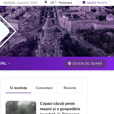
sâmbătă, august 8, 2026
28
Timisoara
°C
SAVED POSTS
IAL
EDIȚIA DE SEARĂ
În tendințe
Comentarii
Recente
Copaci căzuți peste
mașini și o gospodărie