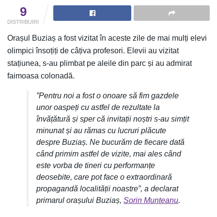
9
DISTRIBUIRI
Orașul Buziaș a fost vizitat în aceste zile de mai mulți elevi
olimpici însoțiți de câțiva profesori. Elevii au vizitat
stațiunea, s-au plimbat pe aleile din parc și au admirat
faimoasa colonadă.
”Pentru noi a fost o onoare să fim gazdele
unor oaspeți cu astfel de rezultate la
învățătură și sper că invitații noștri s-au simțit
minunat și au rămas cu lucruri plăcute
despre Buziaș. Ne bucurăm de fiecare dată
când primim astfel de vizite, mai ales când
este vorba de tineri cu performanțe
deosebite, care pot face o extraordinară
propagandă localității noastre”, a declarat
primarul orașului Buziaș,
Sorin Munteanu
.