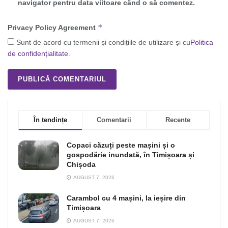
navigator pentru data viitoare când o să comentez.
*
Privacy Policy Agreement
Sunt de acord cu termenii și condițiile de utilizare și cu
Politica
de confidențialitate
.
În tendințe
Comentarii
Recente
Copaci căzuți peste mașini și o
gospodărie inundată, în Timișoara și
Chișoda
AUGUST 7, 2026
Carambol cu 4 mașini, la ieșire din
Timișoara
AUGUST 7, 2026