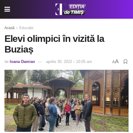
Acasă
Educație
Elevi olimpici în vizită la
Buziaș
A
de
Ioana Damian
aprilie 30, 2022 ◦ 10:05 am
A