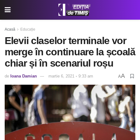
Acasă
Educație
Elevii claselor terminale vor
merge în continuare la școală
chiar și în scenariul roșu
A
de
Ioana Damian
martie 6, 2021 ◦ 9:33 am
A