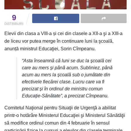
9
DISTRIBUIRI
Elevii din clasa a VIII-a și cei din clasele a XII-a şi a XIII-a
de liceu vor putea merge în continuare luni la şcoală,
anunță ministrul Educaţiei, Sorin Cîmpeanu.
“Asta înseamnă că luni se duc la şcoală cei
care au mers şi până acum. Subliniez, până
acum au mers la şcoală sub o jumătate din
efectivele fiecărei clase. Lucru care va fi
precizat şi în ordinul de ministru comun
Educaţie-Sănătate”, a precizat Cîmpeanu.
Comitetul Naţional pentru Situaţii de Urgenţă a abilitat
printr-o hotărâre Ministerul Educaţiei şi Ministerul Sănătăţii
să modifice ordinul comun din 4 februarie în sensul
participării fizice la cursuri a elevilor din clasele terminale