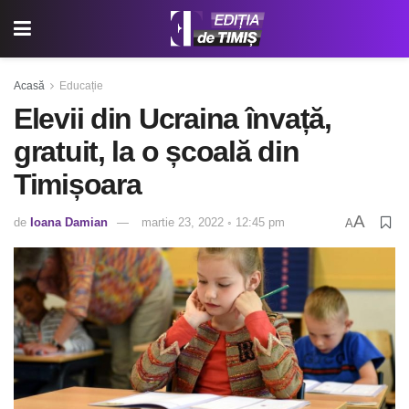
Acasă
Educație
Elevii din Ucraina învață,
gratuit, la o școală din
Timișoara
A
de
Ioana Damian
martie 23, 2022 ◦ 12:45 pm
A