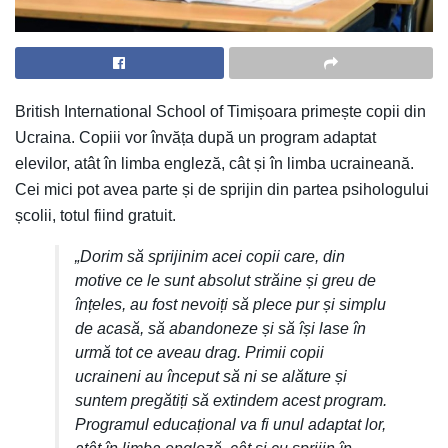
British International School of Timișoara primește copii din
Ucraina. Copiii vor învăța după un program adaptat
elevilor, atât în limba engleză, cât și în limba ucraineană.
Cei mici pot avea parte și de sprijin din partea psihologului
școlii, totul fiind gratuit.
„Dorim să sprijinim acei copii care, din
motive ce le sunt absolut străine și greu de
înțeles, au fost nevoiți să plece pur și simplu
de acasă, să abandoneze și să își lase în
urmă tot ce aveau drag. Primii copii
ucraineni au început să ni se alăture și
suntem pregătiți să extindem acest program.
Programul educațional va fi unul adaptat lor,