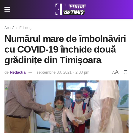
Acasă
Educație
Numărul mare de îmbolnăviri
cu COVID-19 închide două
grădinițe din Timișoara
A
de
Redacția
septembrie 30, 2021 ◦ 2:30 pm
A