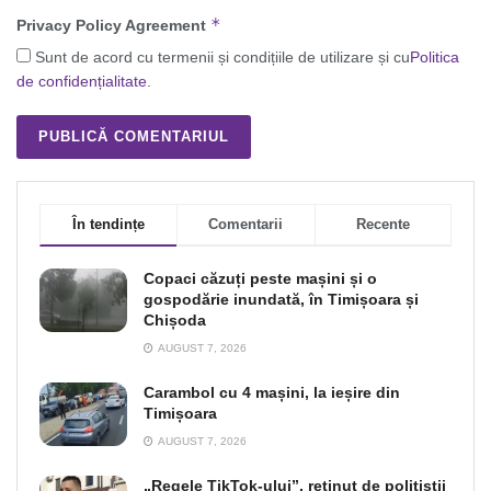
*
Privacy Policy Agreement
Sunt de acord cu termenii și condițiile de utilizare și cu
Politica
de confidențialitate
.
În tendințe
Comentarii
Recente
Copaci căzuți peste mașini și o
gospodărie inundată, în Timișoara și
Chișoda
AUGUST 7, 2026
Carambol cu 4 mașini, la ieșire din
Timișoara
AUGUST 7, 2026
„Regele TikTok-ului”, reţinut de poliţiştii