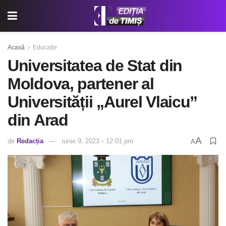
Acasă
Educație
Universitatea de Stat din
Moldova, partener al
Universității „Aurel Vlaicu”
din Arad
A
de
Redacția
iunie 9, 2023 ◦ 12:01 pm
A