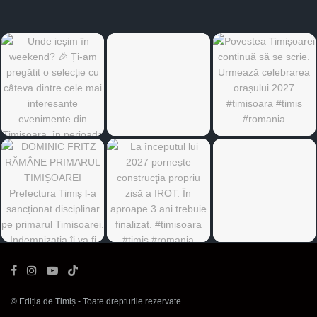
©
Ediția de Timiș
- Toate drepturile rezervate