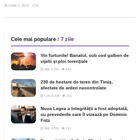
IUNIE 3, 2026
0
Cele mai populare
/ 7 zile
Vin furtunile! Banatul, sub cod galben de
vijelii şi ploi torenţiale
MIE 4:PM
449
230 de hectare de teren din Timiş,
afectate de arderi necontrolate
LUN 9:AM
202
Noua Legea a Integrității a fost adoptată,
cu prevederile care îl vizează pe Dominic
Fritz
MIE 4:PM
111