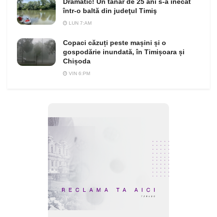
Dramatic! Un tânăr de 25 ani s-a înecat
într-o baltă din judeţul Timiş
LUN 7:AM
Copaci căzuți peste mașini și o
gospodărie inundată, în Timișoara și
Chișoda
VIN 6:PM