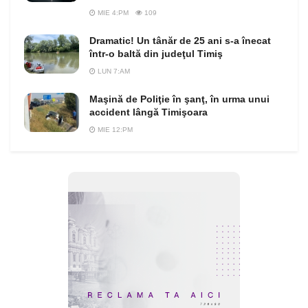
MIE 4:PM
109
Dramatic! Un tânăr de 25 ani s-a înecat
într-o baltă din judeţul Timiş
LUN 7:AM
Maşină de Poliţie în şanţ, în urma unui
accident lângă Timişoara
MIE 12:PM