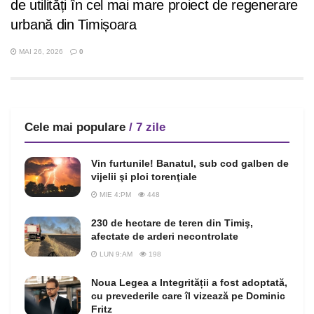
de utilități în cel mai mare proiect de regenerare
urbană din Timișoara
MAI 26, 2026
0
Cele mai populare
/ 7 zile
Vin furtunile! Banatul, sub cod galben de
vijelii şi ploi torenţiale
MIE 4:PM
448
230 de hectare de teren din Timiş,
afectate de arderi necontrolate
LUN 9:AM
198
Noua Legea a Integrității a fost adoptată,
cu prevederile care îl vizează pe Dominic
Fritz