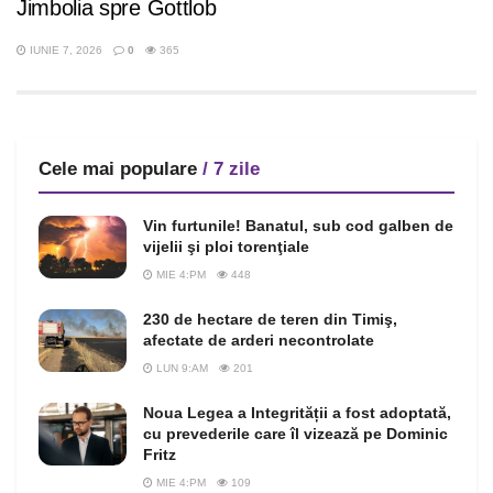
Jimbolia spre Gottlob
IUNIE 7, 2026
0
365
Cele mai populare
/ 7 zile
Vin furtunile! Banatul, sub cod galben de
vijelii şi ploi torenţiale
MIE 4:PM
448
230 de hectare de teren din Timiş,
afectate de arderi necontrolate
LUN 9:AM
201
Noua Legea a Integrității a fost adoptată,
cu prevederile care îl vizează pe Dominic
Fritz
MIE 4:PM
109