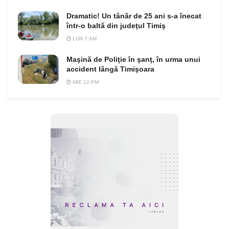
Dramatic! Un tânăr de 25 ani s-a înecat
într-o baltă din judeţul Timiş
LUN 7:AM
Maşină de Poliţie în şanţ, în urma unui
accident lângă Timişoara
MIE 12:PM