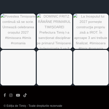
©
Ediția de Timiș
- Toate drepturile rezervate