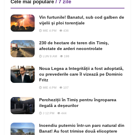
Cele mai populare
/ 7 zile
Vin furtunile! Banatul, sub cod galben de
vijelii şi ploi torenţiale
MIE 4:PM
436
230 de hectare de teren din Timiş,
afectate de arderi necontrolate
LUN 9:AM
198
Noua Legea a Integrității a fost adoptată,
cu prevederile care îl vizează pe Dominic
Fritz
MIE 4:PM
107
Percheziții în Timiș pentru îngroparea
ilegală a deșeurilor
J 12:PM
444
Incendiu puternic într-un parc natural din
Banat! Au fost trimise două elicoptere