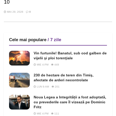
10
MAI 29, 2026
0
Cele mai populare
/ 7 zile
Vin furtunile! Banatul, sub cod galben de
vijelii şi ploi torenţiale
MIE 4:PM
449
230 de hectare de teren din Timiş,
afectate de arderi necontrolate
LUN 9:AM
201
Noua Legea a Integrității a fost adoptată,
cu prevederile care îl vizează pe Dominic
Fritz
MIE 4:PM
111