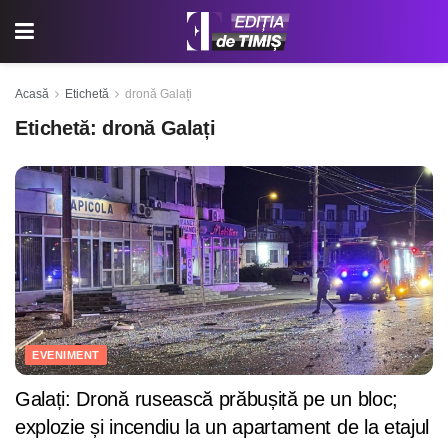
Acasă
Etichetă
dronă Galați
Etichetă:
dronă Galați
EVENIMENT
Galați: Dronă rusească prăbușită pe un bloc;
explozie și incendiu la un apartament de la etajul