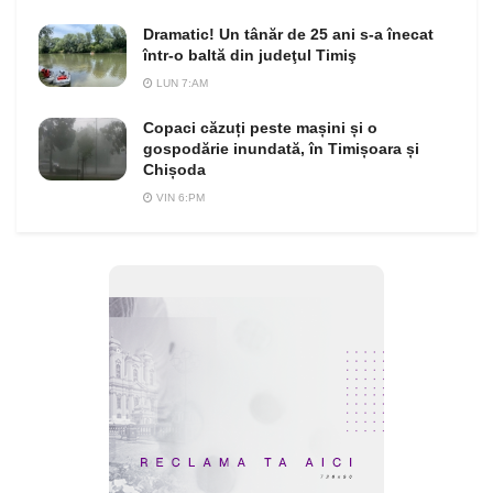
Dramatic! Un tânăr de 25 ani s-a înecat
într-o baltă din judeţul Timiş
LUN 7:AM
Copaci căzuți peste mașini și o
gospodărie inundată, în Timișoara și
Chișoda
VIN 6:PM