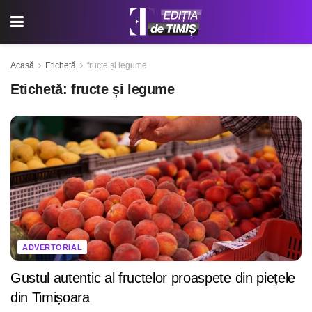
Acasă
Etichetă
fructe și legume
Etichetă:
fructe și legume
ADVERTORIAL
Gustul autentic al fructelor proaspete din piețele
din Timișoara