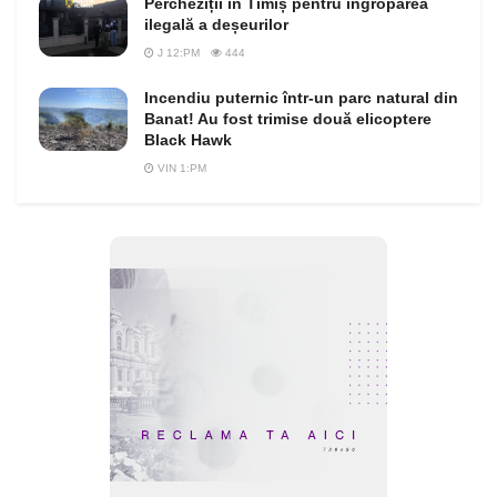
Percheziții în Timiș pentru îngroparea
ilegală a deșeurilor
J 12:PM
444
Incendiu puternic într-un parc natural din
Banat! Au fost trimise două elicoptere
Black Hawk
VIN 1:PM