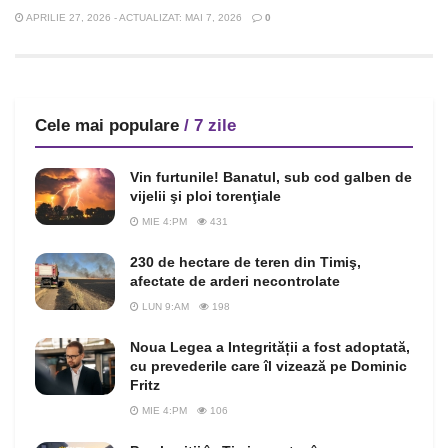
APRILIE 27, 2026 - ACTUALIZAT: MAI 7, 2026
0
Cele mai populare
/ 7 zile
Vin furtunile! Banatul, sub cod galben de
vijelii şi ploi torenţiale
MIE 4:PM
431
230 de hectare de teren din Timiş,
afectate de arderi necontrolate
LUN 9:AM
198
Noua Legea a Integrității a fost adoptată,
cu prevederile care îl vizează pe Dominic
Fritz
MIE 4:PM
106