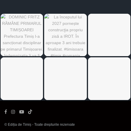
©
Ediția de Timiș
- Toate drepturile rezervate