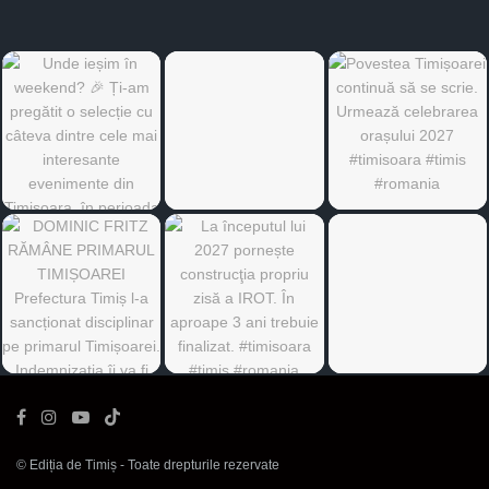
©
Ediția de Timiș
- Toate drepturile rezervate