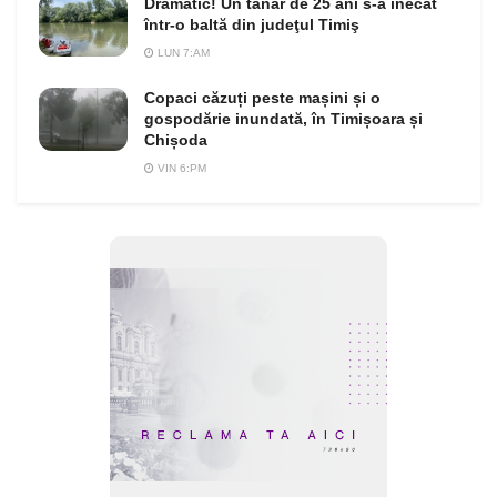
Dramatic! Un tânăr de 25 ani s-a înecat
într-o baltă din judeţul Timiş
LUN 7:AM
Copaci căzuți peste mașini și o
gospodărie inundată, în Timișoara și
Chișoda
VIN 6:PM