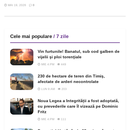
MAI 19, 2026
0
Cele mai populare
/ 7 zile
Vin furtunile! Banatul, sub cod galben de
vijelii şi ploi torenţiale
MIE 4:PM
449
230 de hectare de teren din Timiş,
afectate de arderi necontrolate
LUN 9:AM
203
Noua Legea a Integrității a fost adoptată,
cu prevederile care îl vizează pe Dominic
Fritz
MIE 4:PM
111