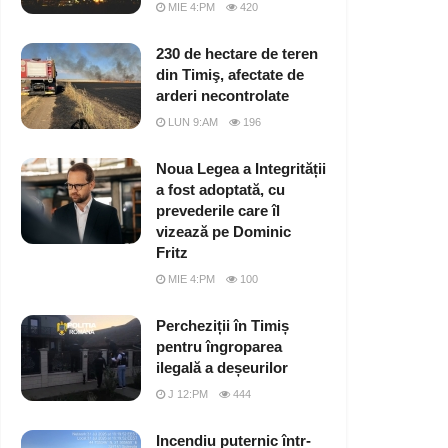
MIE 4:PM
420
230 de hectare de teren
din Timiş, afectate de
arderi necontrolate
LUN 9:AM
196
Noua Legea a Integrității
a fost adoptată, cu
prevederile care îl
vizează pe Dominic
Fritz
MIE 4:PM
100
Percheziții în Timiș
pentru îngroparea
ilegală a deșeurilor
J 12:PM
444
Incendiu puternic într-