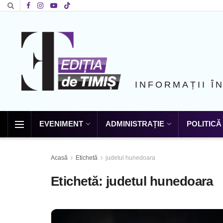
INFORMAȚII Î
EVENIMENT
ADMINISTRAȚIE
POLITICĂ
Acasă
Etichetă
judetul hunedoara
Etichetă:
judetul hunedoara