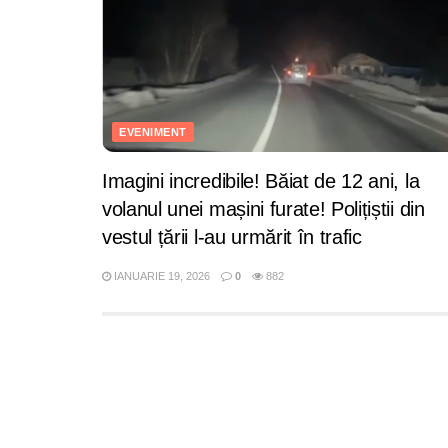
EVENIMENT
Imagini incredibile! Băiat de 12 ani, la
volanul unei mașini furate! Polițiștii din
vestul țării l-au urmărit în trafic
IANUARIE 19, 2026
0
882