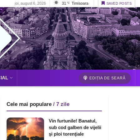
joi, august 6, 2026
31
Timisoara
°C
SAVED POSTS
IAL
EDIȚIA DE SEARĂ
Cele mai populare
/ 7 zile
Vin furtunile! Banatul,
sub cod galben de vijelii
şi ploi torenţiale