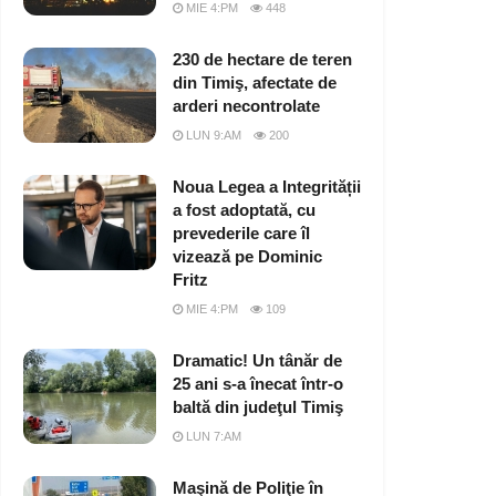
MIE 4:PM
448
230 de hectare de teren
din Timiş, afectate de
arderi necontrolate
LUN 9:AM
200
Noua Legea a Integrității
a fost adoptată, cu
prevederile care îl
vizează pe Dominic
Fritz
MIE 4:PM
109
Dramatic! Un tânăr de
25 ani s-a înecat într-o
baltă din judeţul Timiş
LUN 7:AM
Maşină de Poliţie în