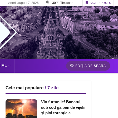
vineri, august 7, 2026
30
Timisoara
°C
SAVED POSTS
IAL
EDIȚIA DE SEARĂ
Cele mai populare
/ 7 zile
Vin furtunile! Banatul,
sub cod galben de vijelii
şi ploi torenţiale