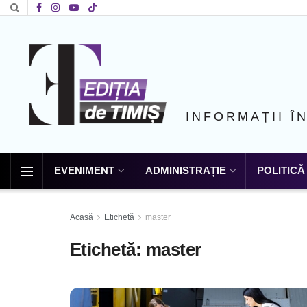
INFORMAȚII Î
EVENIMENT
ADMINISTRAȚIE
POLITICĂ
Acasă
Etichetă
master
Etichetă:
master