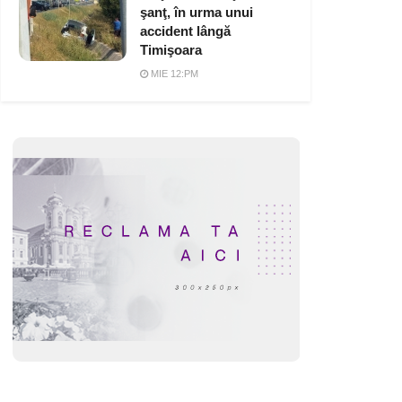
şanţ, în urma unui
accident lângă
Timişoara
MIE 12:PM