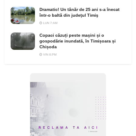
Dramatic! Un tânăr de 25 ani s-a înecat
într-o baltă din judeţul Timiş
LUN 7:AM
Copaci căzuți peste mașini și o
gospodărie inundată, în Timișoara și
Chișoda
VIN 6:PM