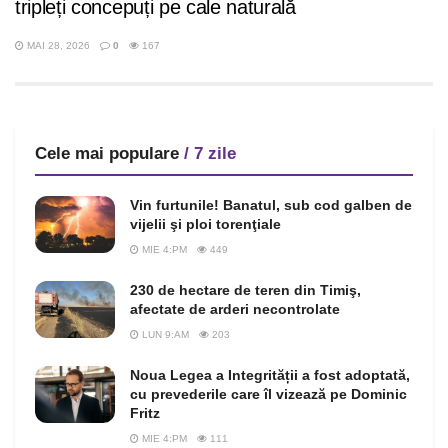
tripleți concepuți pe cale naturală
MAI 28, 2026
0
167
Cele mai populare
/ 7 zile
Vin furtunile! Banatul, sub cod galben de
vijelii şi ploi torenţiale
MIE 4:PM
449
230 de hectare de teren din Timiş,
afectate de arderi necontrolate
LUN 9:AM
203
Noua Legea a Integrității a fost adoptată,
cu prevederile care îl vizează pe Dominic
Fritz
MIE 4:PM
111