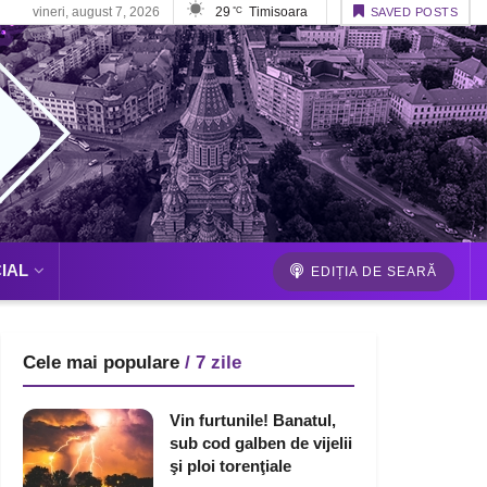
vineri, august 7, 2026
29
Timisoara
°C
SAVED POSTS
IAL
EDIȚIA DE SEARĂ
Cele mai populare
/ 7 zile
Vin furtunile! Banatul,
sub cod galben de vijelii
şi ploi torenţiale