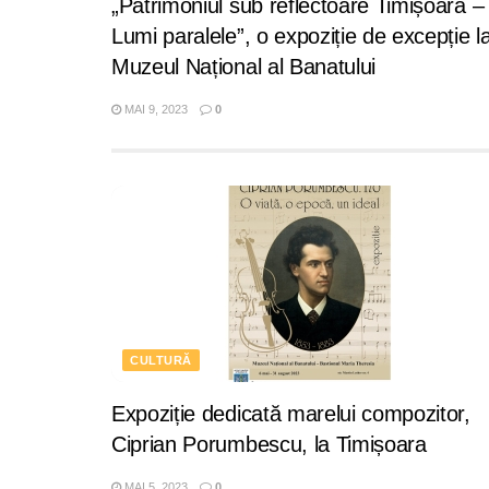
„Patrimoniul sub reflectoare Timișoara –
Lumi paralele”, o expoziție de excepție l
Muzeul Național al Banatului
MAI 9, 2023
0
CULTURĂ
Expoziție dedicată marelui compozitor,
Ciprian Porumbescu, la Timișoara
MAI 5, 2023
0