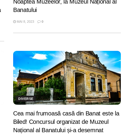
Noaptea Muzeelor, la Muzeul Național al
a
Banatului
MAI 8, 2023
0
DIVERSE
Cea mai frumoasă casă din Banat este la
Biled! Concursul organizat de Muzeul
Național al Banatului și-a desemnat