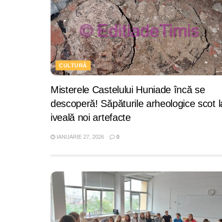
CULTURĂ
Misterele Castelului Huniade încă se
descoperă! Săpăturile arheologice scot l
iveală noi artefacte
IANUARIE 27, 2026
0