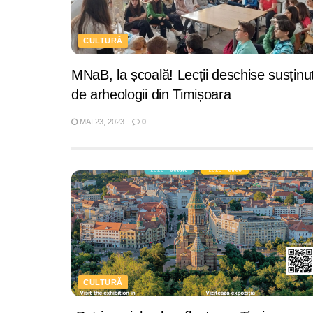
CULTURĂ
MNaB, la școală! Lecții deschise susținu
de arheologii din Timișoara
MAI 23, 2023
0
CULTURĂ