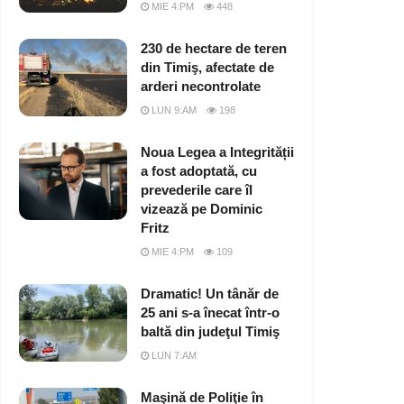
MIE 4:PM
448
230 de hectare de teren
din Timiş, afectate de
arderi necontrolate
LUN 9:AM
198
Noua Legea a Integrității
a fost adoptată, cu
prevederile care îl
vizează pe Dominic
Fritz
MIE 4:PM
109
Dramatic! Un tânăr de
25 ani s-a înecat într-o
baltă din judeţul Timiş
LUN 7:AM
Maşină de Poliţie în