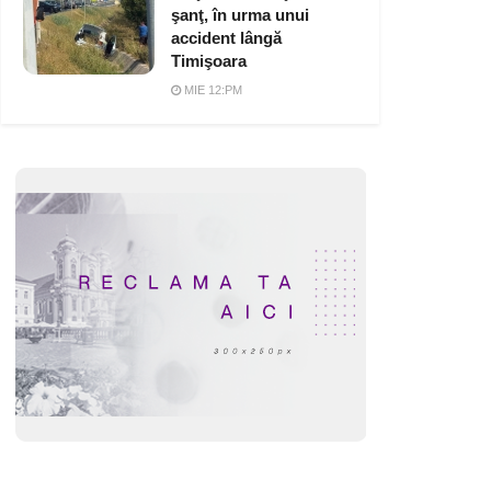
şanţ, în urma unui
accident lângă
Timişoara
MIE 12:PM