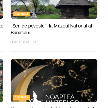
CULTURĂ
te
„Seri de poveste”, la Muzeul Național al
Banatului
MAI 17, 2023
0
CULTURĂ