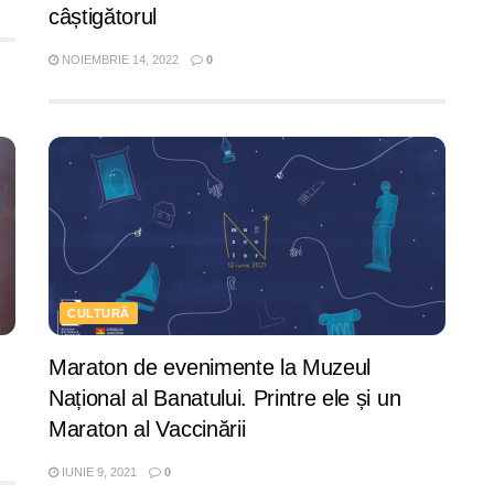
câștigătorul
NOIEMBRIE 14, 2022
0
CULTURĂ
Maraton de evenimente la Muzeul
Național al Banatului. Printre ele și un
Maraton al Vaccinării
IUNIE 9, 2021
0