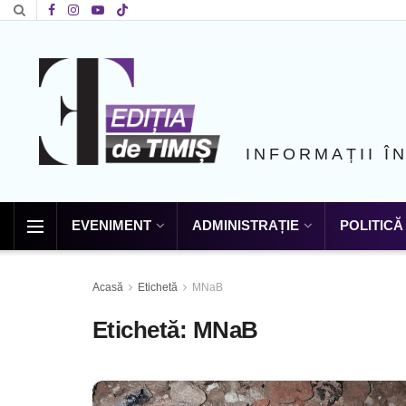
INFORMAȚII Î
EVENIMENT
ADMINISTRAȚIE
POLITICĂ
Acasă
Etichetă
MNaB
Etichetă:
MNaB