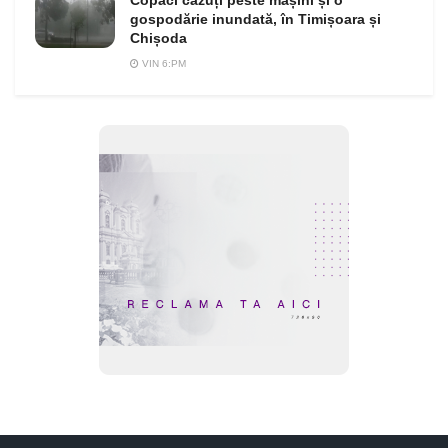
Copaci căzuți peste mașini și o
gospodărie inundată, în Timișoara și
Chișoda
VIN 6:PM