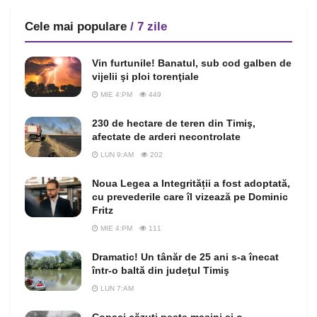
Cele mai populare
/ 7 zile
Vin furtunile! Banatul, sub cod galben de
vijelii şi ploi torenţiale
MIE 4:PM
449
230 de hectare de teren din Timiş,
afectate de arderi necontrolate
LUN 9:AM
202
Noua Legea a Integrității a fost adoptată,
cu prevederile care îl vizează pe Dominic
Fritz
MIE 4:PM
111
Dramatic! Un tânăr de 25 ani s-a înecat
într-o baltă din judeţul Timiş
LUN 7:AM