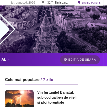
joi, august 6, 2026
31
Timisoara
°C
SAVED POSTS
IAL
EDIȚIA DE SEARĂ
Cele mai populare
/ 7 zile
Vin furtunile! Banatul,
sub cod galben de vijelii
şi ploi torenţiale