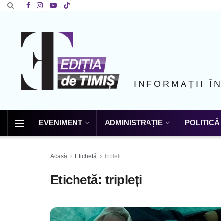
INFORMAȚII Î
EVENIMENT
ADMINISTRAȚIE
POLITICĂ
Acasă
Etichetă
tripleți
Etichetă:
tripleți