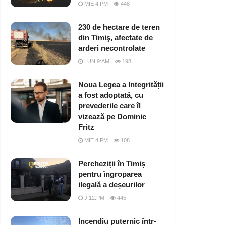
MIE 4:PM
448
230 de hectare de teren
din Timiş, afectate de
arderi necontrolate
LUN 9:AM
198
Noua Legea a Integrității
a fost adoptată, cu
prevederile care îl
vizează pe Dominic
Fritz
MIE 4:PM
108
Percheziții în Timiș
pentru îngroparea
ilegală a deșeurilor
J 12:PM
445
Incendiu puternic într-