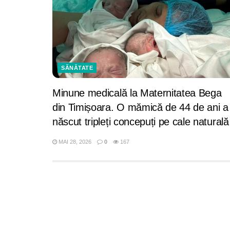
SĂNĂTATE
Minune medicală la Maternitatea Bega
din Timișoara. O mămică de 44 de ani a
născut tripleți concepuți pe cale naturală
MAI 28, 2026
0
167