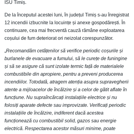
ISU Timiș.
De la începutul acestei luni, în județul Timiș s-au înregistrat
12 incendii izbucnite la locuințe și anexe gospodărești. În
continuare, cea mai frecventă cauză rămâne exploatarea
coșului de fum deteriorat ori neizolat corespunzător.
„
Recomandăm cetățenilor să verifice periodic coșurile și
burlanele de evacuare a fumului, să le curețe de funingine
și să se asigure că sunt izolate termic față de materialele
combustibile din apropiere, pentru a preveni producerea
incendiilor. Totodată, atragem atenția asupra supravegherii
atente a mijloacelor de încălzire și a celor de gătit aflate în
funcțiune. Nu supraîncărcați instalațiile electrice și nu
folosiți aparate defecte sau improvizate. Verificați periodic
instalațiile de încălzire, indiferent dacă acestea
funcționează cu combustibil solid, gazos sau energie
electrică. Respectarea acestor măsuri minime, poate