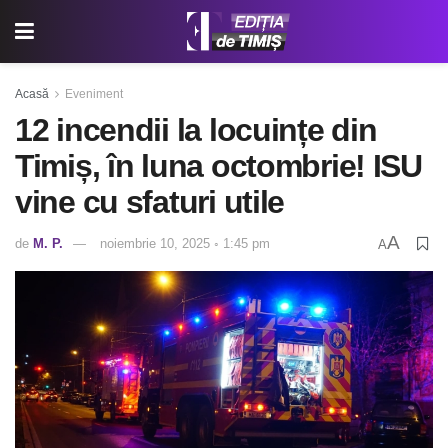
Acasă
Eveniment
12 incendii la locuințe din
Timiș, în luna octombrie! ISU
vine cu sfaturi utile
A
de
M. P.
noiembrie 10, 2025 ◦ 1:45 pm
A