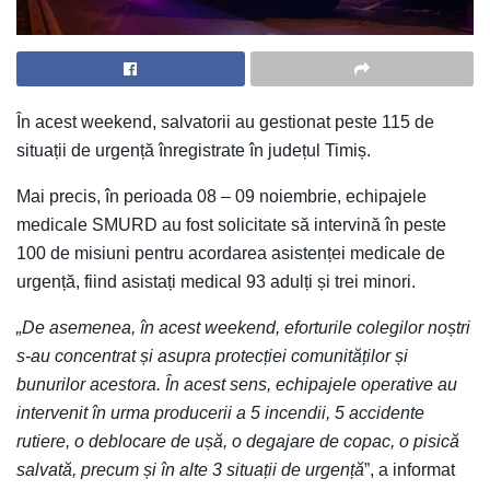
În acest weekend, salvatorii au gestionat peste 115 de
situații de urgență înregistrate în județul Timiș.
Mai precis, în perioada 08 – 09 noiembrie, echipajele
medicale SMURD au fost solicitate să intervină în peste
100 de misiuni pentru acordarea asistenței medicale de
urgență, fiind asistați medical 93 adulți și trei minori.
„De asemenea, în acest weekend, eforturile colegilor noștri
s-au concentrat și asupra protecției comunităților și
bunurilor acestora. În acest sens, echipajele operative au
intervenit în urma producerii a 5 incendii, 5 accidente
rutiere, o deblocare de ușă, o degajare de copac, o pisică
salvată, precum și în alte 3 situații de urgență
”, a informat