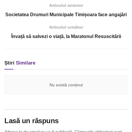
Articolul anterior
Societatea Drumuri Municipale Timișoara face angajări
Articolul următor
Învață să salvezi o viață, la Maratonul Resuscitării
Știri
Similare
Nu există conținut
Lasă un răspuns
Adresa ta de email nu va fi publicată.
Câmpurile obligatorii sunt