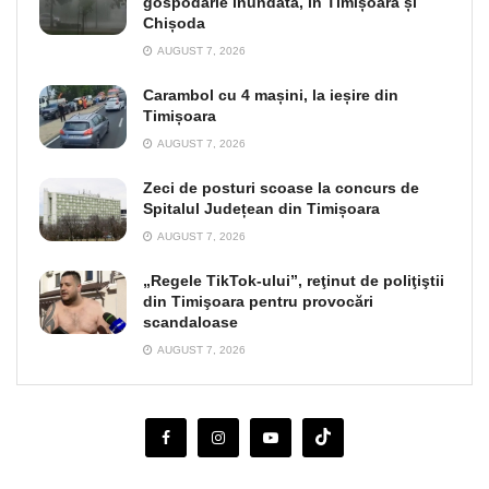
gospodărie inundată, în Timișoara și
Chișoda
AUGUST 7, 2026
Carambol cu 4 mașini, la ieșire din
Timișoara
AUGUST 7, 2026
Zeci de posturi scoase la concurs de
Spitalul Județean din Timișoara
AUGUST 7, 2026
„Regele TikTok-ului”, reţinut de poliţiştii
din Timişoara pentru provocări
scandaloase
AUGUST 7, 2026