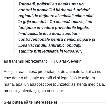
Totodată, polițiștii au desfășurat un
control la domiciliul bărbatului, privind
regimul de deținere al celuilalt câine aflat
în grija acestuia. Cu această ocazie, i-au
fost puse în vedere prevederile legale,
fiind aplicate încă două sancțiuni
contravenționale pentru nemicrocipare și
lipsa vaccinului antirabic, obligații
stabilite prin legislația în vigoare.”,
au transmis reprezentanții IPJ Caraș-Severin.
Aceștia reamintesc proprietarilor de animale faptul că nu
este doar o obligație morală ci și legală să le asigura
hrană, apă, un adăpost corespunzător, asistență medicală,
precum și atenția și grija necesare.
S-ar putea să te intereseze și