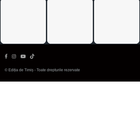
©
Ediția de Timiș
- Toate drepturile rezervate