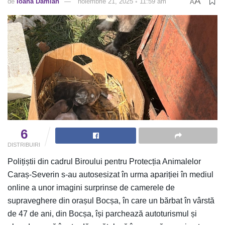
A
de
Ioana Damian
noiembrie 21, 2025 ◦ 11:59 am
A
6
DISTRIBUIRI
Polițiștii din cadrul Biroului pentru Protecția Animalelor
Caraș-Severin s-au autosesizat în urma apariției în mediul
online a unor imagini surprinse de camerele de
supraveghere din orașul Bocșa, în care un bărbat în vârstă
de 47 de ani, din Bocșa, își parchează autoturismul și