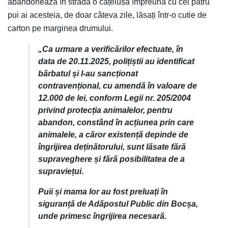
abandonează în stradă o cățelușă împreună cu cei patru
pui ai acesteia, de doar câteva zile, lăsați într-o cutie de
carton pe marginea drumului.
„Ca urmare a verificărilor efectuate, în
data de 20.11.2025, polițiștii au identificat
bărbatul și l-au sancționat
contravențional, cu amendă în valoare de
12.000 de lei, conform Legii nr. 205/2004
privind protecția animalelor, pentru
abandon, constând în acțiunea prin care
animalele, a căror existență depinde de
îngrijirea deținătorului, sunt lăsate fără
supraveghere și fără posibilitatea de a
supraviețui.
Puii și mama lor au fost preluați în
siguranță de Adăpostul Public din Bocșa,
unde primesc îngrijirea necesară.