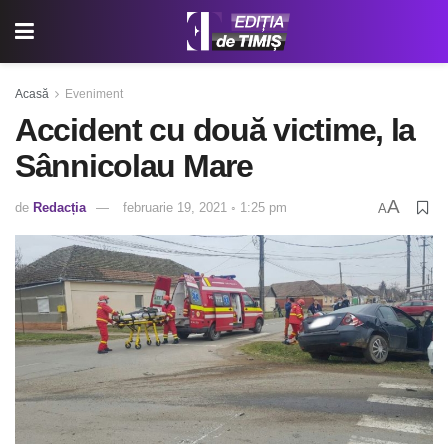
Acasă
Eveniment
Accident cu două victime, la
Sânnicolau Mare
A
de
Redacția
februarie 19, 2021 ◦ 1:25 pm
A