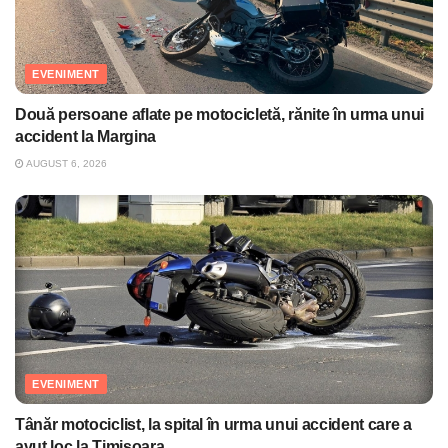
EVENIMENT
Două persoane aflate pe motocicletă, rănite în urma unui
accident la Margina
AUGUST 6, 2026
EVENIMENT
Tânăr motociclist, la spital în urma unui accident care a
avut loc la Timişoara