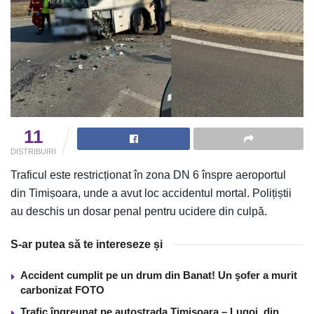
11
DISTRIBUIRI
Traficul este restricționat în zona DN 6 înspre aeroportul
din Timișoara, unde a avut loc accidentul mortal. Polițiștii
au deschis un dosar penal pentru ucidere din culpă.
S-ar putea să te intereseze și
Accident cumplit pe un drum din Banat! Un şofer a murit
carbonizat FOTO
Trafic îngreunat pe autostrada Timişoara – Lugoj, din