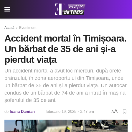
Acasă
Eveniment
Accident mortal în Timișoara.
Un bărbat de 35 de ani și-a
pierdut viața
Un accident mortal a avut loc miercuri, după orele
prânzului, în zona aeroportului din Timișoara, unde
un bărbat de 35 de ani și-a pierdut viața. Un autocar
condus de un bărbat de 74 de ani a intrat în mașina
șoferului de 35 de ani.
A
de
Ioana Damian
februarie 19, 2025 ◦ 3:47 pm
A