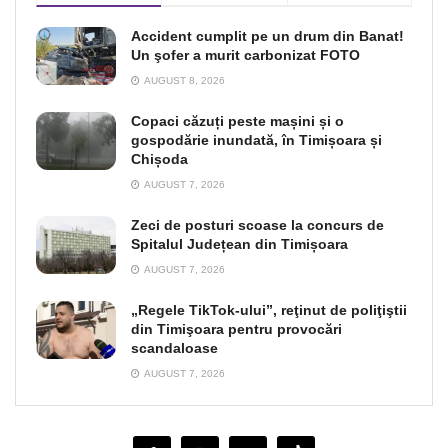
Accident cumplit pe un drum din Banat!
Un şofer a murit carbonizat FOTO
AUGUST 8, 2026
Copaci căzuți peste mașini și o
gospodărie inundată, în Timișoara și
Chișoda
AUGUST 7, 2026
Zeci de posturi scoase la concurs de
Spitalul Județean din Timișoara
AUGUST 7, 2026
„Regele TikTok-ului”, reţinut de poliţiştii
din Timişoara pentru provocări
scandaloase
AUGUST 7, 2026