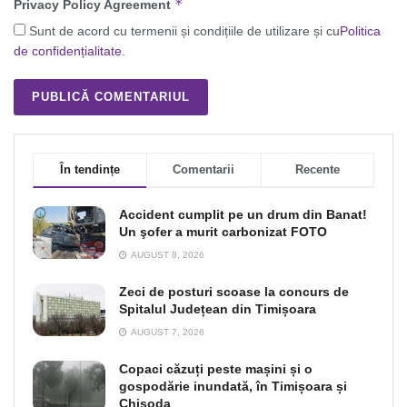
*
Privacy Policy Agreement
Sunt de acord cu termenii și condițiile de utilizare și cu
Politica
de confidențialitate
.
În tendințe
Comentarii
Recente
Accident cumplit pe un drum din Banat!
Un şofer a murit carbonizat FOTO
AUGUST 8, 2026
Zeci de posturi scoase la concurs de
Spitalul Județean din Timișoara
AUGUST 7, 2026
Copaci căzuți peste mașini și o
gospodărie inundată, în Timișoara și
Chișoda