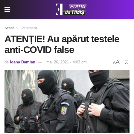
Acasă
Eveniment
ATENȚIE! Au apărut testele
anti-COVID false
A
de
Ioana Damian
mai 26, 2021 ◦ 4:03 pm
A