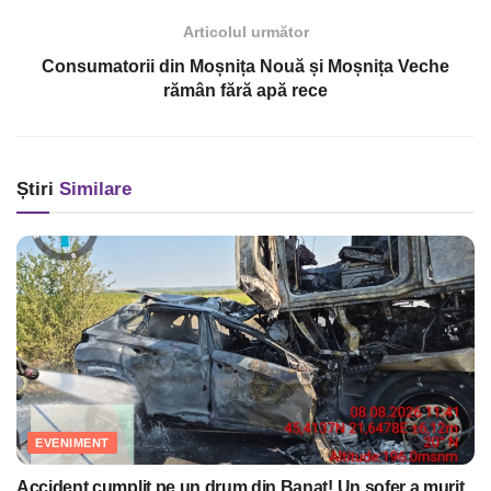
Articolul următor
Consumatorii din Moșnița Nouă și Moșnița Veche
rămân fără apă rece
Știri
Similare
EVENIMENT
Accident cumplit pe un drum din Banat! Un şofer a murit