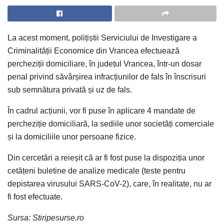
La acest moment, polițiștii Serviciului de Investigare a
Criminalității Economice din Vrancea efectuează
percheziții domiciliare, în județul Vrancea, într-un dosar
penal privind săvârșirea infracțiunilor de fals în înscrisuri
sub semnătura privată și uz de fals.
În cadrul acțiunii, vor fi puse în aplicare 4 mandate de
percheziție domiciliară, la sediile unor societăți comerciale
și la domiciliile unor persoane fizice.
Din cercetări a reieșit că ar fi fost puse la dispoziția unor
cetățeni buletine de analize medicale (teste pentru
depistarea virusului SARS-CoV-2), care, în realitate, nu ar
fi fost efectuate.
Sursa: Stiripesurse.ro