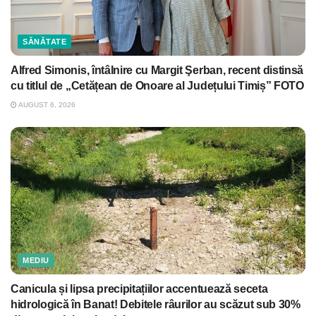
SĂNĂTATE
Alfred Simonis, întâlnire cu Margit Şerban, recent distinsă
cu titlul de „Cetățean de Onoare al Județului Timiș” FOTO
AUGUST 6, 2026
MEDIU
Canicula și lipsa precipitațiilor accentuează seceta
hidrologică în Banat! Debitele râurilor au scăzut sub 30%