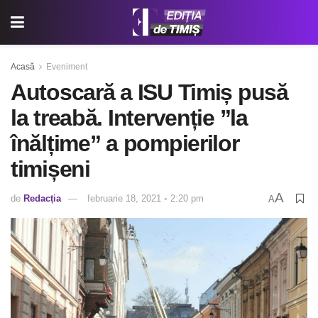
Acasă
Eveniment
Autoscară a ISU Timiș pusă
la treabă. Intervenție ”la
înălțime” a pompierilor
timișeni
A
de
Redacția
februarie 18, 2021 ◦ 2:20 pm
A