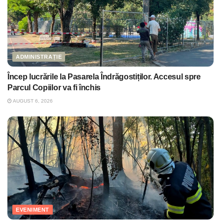
ADMINISTRAȚIE
Încep lucrările la Pasarela Îndrăgostiților. Accesul spre
Parcul Copiilor va fi închis
AUGUST 6, 2026
EVENIMENT