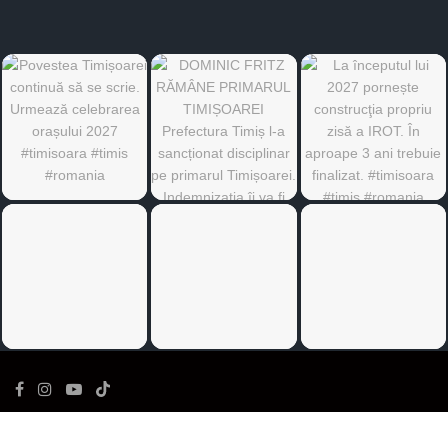
©
Ediția de Timiș
- Toate drepturile rezervate