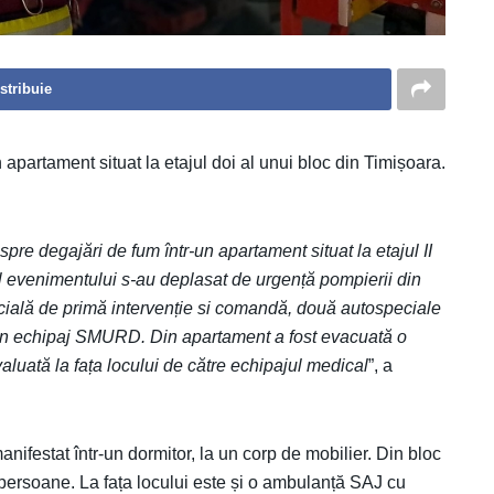
stribuie
apartament situat la etajul doi al unui bloc din Timișoara.
spre degajări de fum într-un apartament situat la etajul II
ul evenimentului s-au deplasat de urgență pompierii din
ială de primă intervenție si comandă, două autospeciale
 un echipaj SMURD. Din apartament a fost evacuată o
aluată la fața locului de către echipajul medical
”, a
 manifestat într-un dormitor, la un corp de mobilier. Din bloc
persoane. La fața locului este și o ambulanță SAJ cu