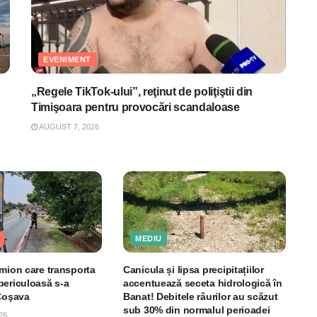
EVENIMENT
„Regele TikTok-ului”, reţinut de poliţiştii din
Timişoara pentru provocări scandaloase
AUGUST 7, 2026
MEDIU
amion care transporta
Canicula și lipsa precipitațiilor
periculoasă s-a
accentuează seceta hidrologică în
 Coşava
Banat! Debitele râurilor au scăzut
sub 30% din normalul perioadei
26