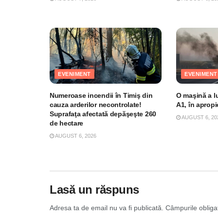
EVENIMENT
EVENIMENT
Numeroase incendii în Timiş din
O maşină a l
cauza arderilor necontrolate!
A1, în aprop
Suprafaţa afectată depăşeşte 260
AUGUST 6, 20
de hectare
AUGUST 6, 2026
Lasă un răspuns
Adresa ta de email nu va fi publicată.
Câmpurile obliga