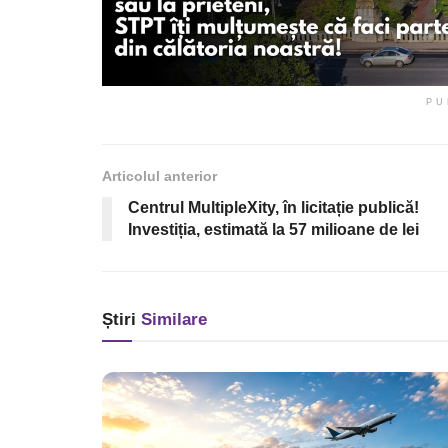
PU
Articolul anterior
Centrul MultipleXity, în licitație publică!
Investiția, estimată la 57 milioane de lei
Știri
Similare