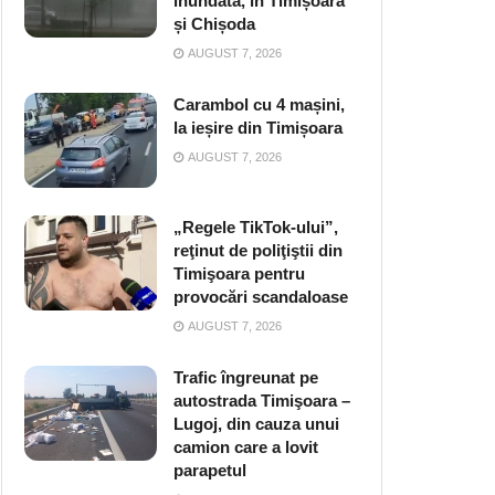
inundată, în Timișoara
și Chișoda
AUGUST 7, 2026
Carambol cu 4 mașini,
la ieșire din Timișoara
AUGUST 7, 2026
„Regele TikTok-ului”,
reţinut de poliţiştii din
Timişoara pentru
provocări scandaloase
AUGUST 7, 2026
Trafic îngreunat pe
autostrada Timişoara –
Lugoj, din cauza unui
camion care a lovit
parapetul