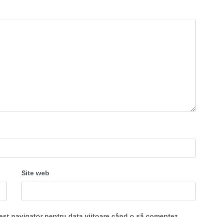
Site web
cest navigator pentru data viitoare când o să comentez.