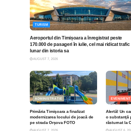
TURISM
Aeroportul din Timișoara a înregistrat peste
170.000 de pasageri în iulie, cel mai ridicat trafic
lunar din istoria sa
AUGUST 7, 2026
ADMINISTRAȚIE
EVENIMENT
Primăria Timişoara a finalizat
Alertă! Un c
modernizarea locului de joacă de
o substanţă 
pe strada Orșova FOTO
răsturnat la
AUGUST 7, 2026
AUGUST 6, 20