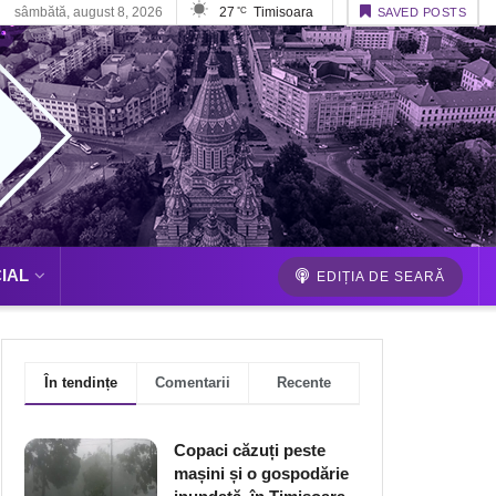
sâmbătă, august 8, 2026
27
Timisoara
°C
SAVED POSTS
IAL
EDIȚIA DE SEARĂ
În tendințe
Comentarii
Recente
Copaci căzuți peste
mașini și o gospodărie