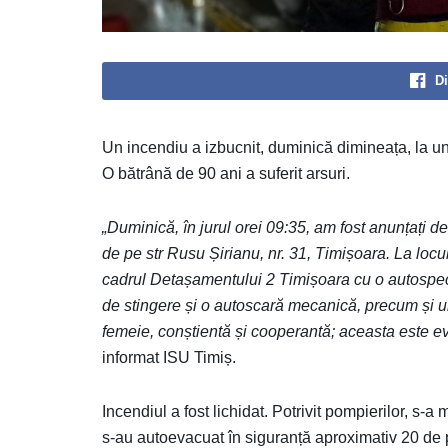
Di
Un incendiu a izbucnit, duminică dimineața, la un 
O bătrână de 90 ani a suferit arsuri.
„Duminică, în jurul orei 09:35, am fost anunțați de
de pe str Rusu Șirianu, nr. 31, Timișoara. La loc
cadrul Detașamentului 2 Timișoara cu o autospec
de stingere și o autoscară mecanică, precum și
femeie, conștientă și cooperantă; aceasta este ev
informat ISU Timiș.
Incendiul a fost lichidat. Potrivit pompierilor, s-a
s-au autoevacuat în siguranță aproximativ 20 de 