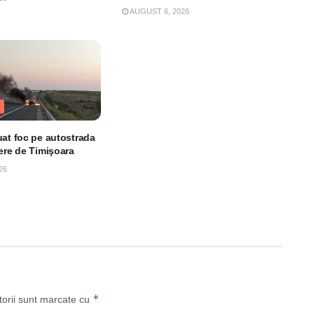
AUGUST 6, 2026
uat foc pe autostrada
iere de Timişoara
26
*
torii sunt marcate cu