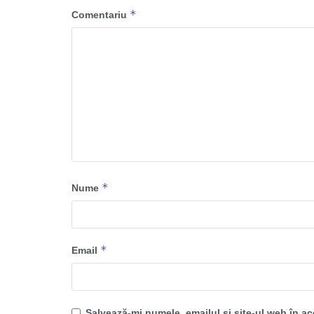
*
Comentariu
*
Nume
*
Email
Salvează-mi numele, emailul și site-ul web în a