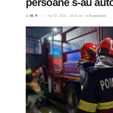
persoane s-au aut
de
M. P.
mai 31, 2026 ◦ 10:01 am
in
Eveniment