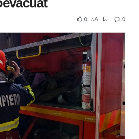
oevacuat
A
0
0
A