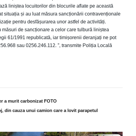
ă liniștea locuitorilor din blocurile aflate pe această
icat situația și au luat măsura sancționării contravenționale
zație pentru desfășurarea unor astfel de activități.
 măsuri de sancționare a celor care tulbură liniștea
gii 61/1991 republicată, iar timișorenii deranjați ne pot
256.968 sau 0256.246.112. ”, transmite Poliția Locală
er a murit carbonizat FOTO
j, din cauza unui camion care a lovit parapetul