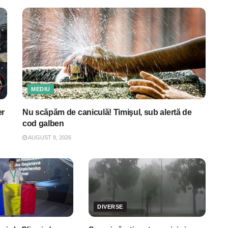
MEDIU
er
Nu scăpăm de caniculă! Timişul, sub alertă de
cod galben
AUGUST 8, 2026
DIVERSE