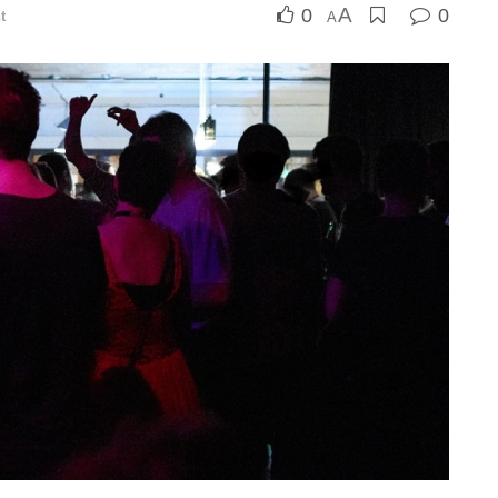
A
0
0
t
A