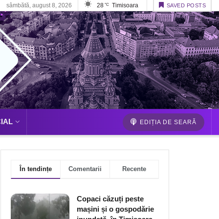
sâmbătă, august 8, 2026
28
Timisoara
°C
SAVED POSTS
IAL
EDIȚIA DE SEARĂ
În tendințe
Comentarii
Recente
Copaci căzuți peste
mașini și o gospodărie