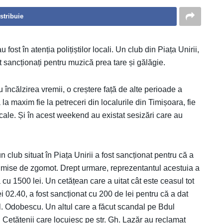
stribuie
fost în atenția polițiștilor locali. Un club din Piața Unirii,
st sancționați pentru muzică prea tare și gălăgie.
încălzirea vremii, o creștere față de alte perioade a
 maxim fie la petreceri din localurile din Timișoara, fie
Locale. Și în acest weekend au existat sesizări care au
 un club situat în Piața Unirii a fost sancționat pentru că a
dmise de zgomot. Drept urmare, reprezentantul acestuia a
cu 1500 lei. Un cetățean care a uitat cât este ceasul tot
 02.40, a fost sancționat cu 200 de lei pentru că a dat
l. Odobescu. Un altul care a făcut scandal pe Bdul
 Cetățenii care locuiesc pe str. Gh. Lazăr au reclamat