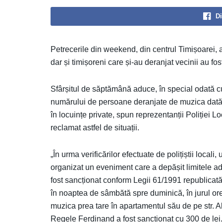
Di
Petrecerile din weekend, din centrul Timișoarei, au 
dar și timișoreni care și-au deranjat vecinii au fo
Sfârșitul de săptămână aduce, în special odată cu 
numărului de persoane deranjate de muzica dată la
în locuințe private, spun reprezentanții Poliției 
reclamat astfel de situații.
„În urma verificărilor efectuate de polițiștii locali,
organizat un eveniment care a depășit limitele a
fost sancționat conform Legii 61/1991 republicată 
în noaptea de sâmbătă spre duminică, în jurul orei
muzica prea tare în apartamentul său de pe str. A
Regele Ferdinand a fost sancționat cu 300 de lei.