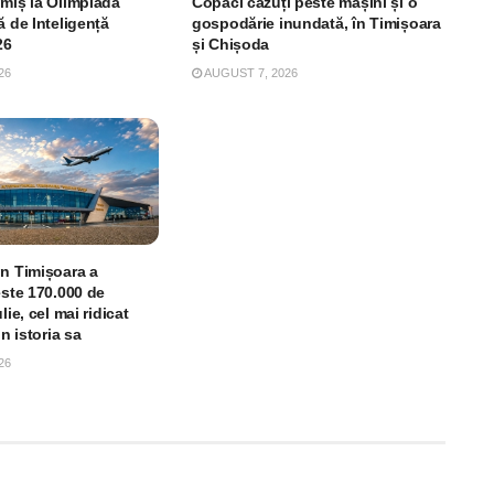
imiș la Olimpiada
Copaci căzuți peste mașini și o
ă de Inteligență
gospodărie inundată, în Timișoara
26
și Chișoda
26
AUGUST 7, 2026
in Timișoara a
este 170.000 de
lie, cel mai ridicat
in istoria sa
26