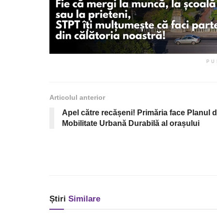
PU
Articolul anterior
Apel către recășeni! Primăria face Planul 
Mobilitate Urbană Durabilă al orașului
Știri
Similare