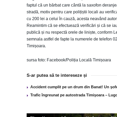
faptul că un bărbat care cântă la saxofon deranjeaz
stradă, motiv pentru care polițiștii locali au verif
cu 200 lei a celui în cauză, acesta neavând autori
Reamintim că se efectuează verificări și că se iau
publică și nu respectă orele de liniște, conform Le
semnala astfel de fapte la numerele de telefon 0
Timișoara.
sursa foto: Facebook/Poliția Locală Timișoara
S-ar putea să te intereseze și
Accident cumplit pe un drum din Banat! Un şof
Trafic îngreunat pe autostrada Timişoara – Lugo