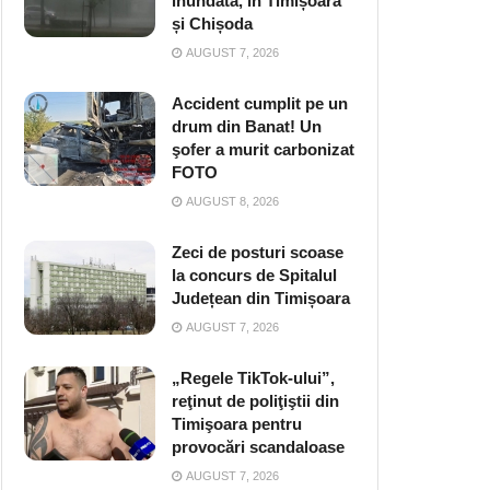
inundată, în Timișoara
și Chișoda
AUGUST 7, 2026
Accident cumplit pe un
drum din Banat! Un
şofer a murit carbonizat
FOTO
AUGUST 8, 2026
Zeci de posturi scoase
la concurs de Spitalul
Județean din Timișoara
AUGUST 7, 2026
„Regele TikTok-ului”,
reţinut de poliţiştii din
Timişoara pentru
provocări scandaloase
AUGUST 7, 2026