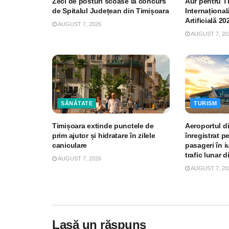
Zeci de posturi scoase la concurs
Aur pentru T
de Spitalul Județean din Timișoara
Internațional
Artificială 20
AUGUST 7, 2026
AUGUST 7, 20
SĂNĂTATE
TURISM
Timișoara extinde punctele de
Aeroportul d
prim ajutor și hidratare în zilele
înregistrat p
caniculare
pasageri în iu
trafic lunar d
AUGUST 7, 2026
AUGUST 7, 20
Lasă un răspuns