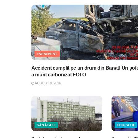
EVENIMENT
Accident cumplit pe un drum din Banat! Un şof
a murit carbonizat FOTO
AUGUST 8, 2026
SĂNĂTATE
EDUCAȚIE