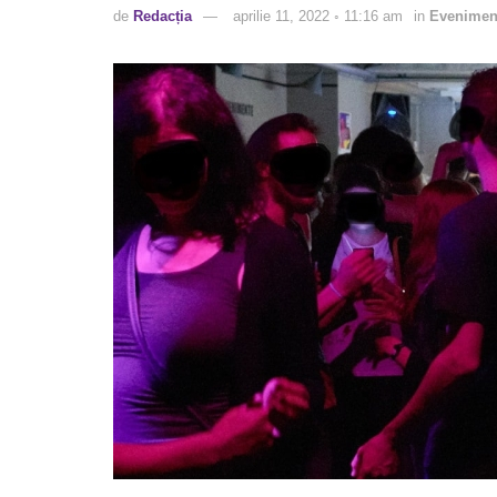
de
Redacția
aprilie 11, 2022 ◦ 11:16 am
in
Evenimen